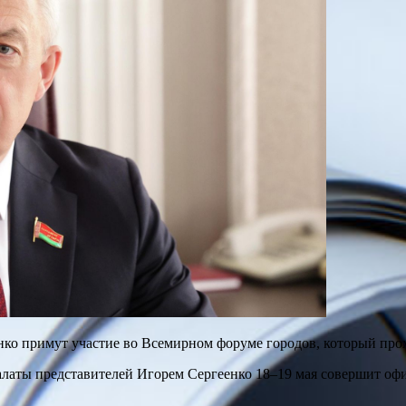
ко примут участие во Всемирном форуме городов, который про
Палаты представителей Игорем Сергеенко 18–19 мая совершит оф