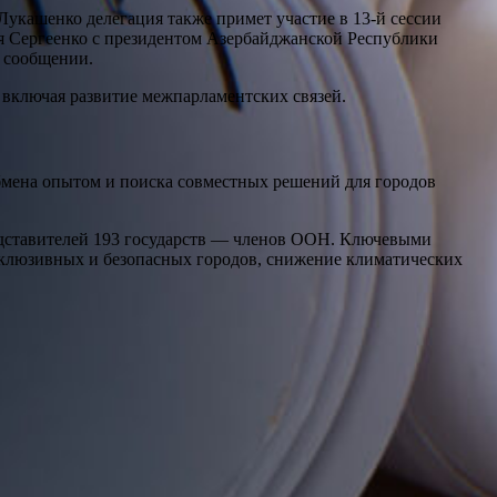
кашенко делегация также примет участие в 13-й сессии
я Сергеенко с президентом Азербайджанской Республики
 сообщении.
 включая развитие межпарламентских связей.
бмена опытом и поиска совместных решений для городов
представителей 193 государств — членов ООН. Ключевыми
нклюзивных и безопасных городов, снижение климатических