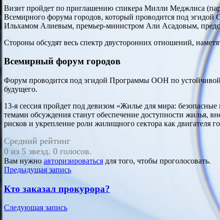
Визит пройдет по приглашению спикера Милли Меджлиса (парл
Всемирного форума городов, который проводится под эгидой 
Ильхамом Алиевым, премьер-министром Али Асадовым, предс
Стороны обсудят весь спектр двусторонних отношений, наметя
Всемирный форум городов
Форум проводится под эгидой Программы ООН по устойчивой у
будущего.
13-я сессия пройдет под девизом «Жилье для мира: безопасны
темами обсуждения станут обеспечение доступности жилья, в
рисков и укрепление роли жилищного сектора как двигателя го
Средний рейтинг
0 из 5 звезд. 0 голосов.
Вам нужно
авторизироваться
для того, чтобы проголосовать.
Навигация
Предыдущая запись
по
Кто заказал прокурора?
записям
Следующая запись