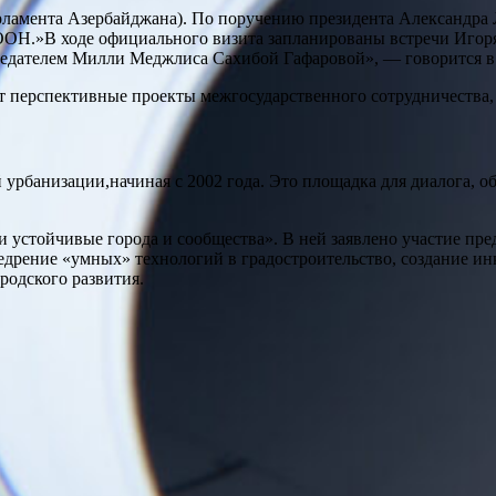
амента Азербайджана). По поручению президента Александра Лу
ООН.»В ходе официального визита запланированы встречи Игор
едателем Милли Меджлиса Сахибой Гафаровой», — говорится в
т перспективные проекты межгосударственного сотрудничества,
рбанизации,начиная с 2002 года. Это площадка для диалога, о
е и устойчивые города и сообщества». В ней заявлено участие 
недрение «умных» технологий в градостроительство, создание и
родского развития.