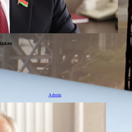
айджан
Admin