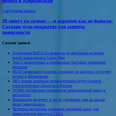
визита в Азербайджан
Следующая запись
20 минут на солнце — и царапин как не бывало:
Создано чудо-покрытие для защиты
поверхности
Свежие записи
Аудитория Hell is Us выросла до миллиона игроков
после попадания в Game Pass
Топ-5 практичных и необычных бытовых привычек
японцев
MAD размещает галереи, похожие на валуны, по всему
музею в Шэньчжэне
МО: новые военные подразделения будут строить
стратегические объекты в России
OOIIO Architecture превратила заброшенный завод в
автоцентр
Временное явление: в июле снижение цен на жилье
резко замедлилось
Четверть миллиона долларов: визовый залог для
иммигрантов введут в США