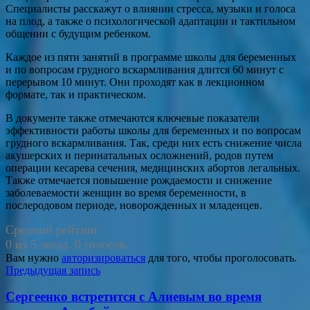
Специалисты расскажут о влиянии стресса, музыки и голоса
на плод, а также о психологической адаптации и тактильном
общении с будущим ребенком.
Каждое из пяти занятий в программе школы для беременных
и по вопросам грудного вскармливания длится 60 минут с
перерывом 10 минут. Они проходят как в лекционном
формате, так и практическом.
В документе также отмечаются ключевые показатели
эффективности работы школы для беременных и по вопросам
грудного вскармливания. Так, среди них есть снижение числа
акушерских и перинатальных осложнений, родов путем
операции кесарева сечения, медицинских абортов легальных.
Также отмечается повышение рождаемости и снижение
заболеваемости женщин во время беременности, в
послеродовом периоде, новорожденных и младенцев.
Средний рейтинг
0 из 5 звезд. 0 голосов.
Вам нужно
авторизироваться
для того, чтобы проголосовать.
Навигация
Предыдущая запись
по
Сергеенко встретится с Алиевым во время
записям