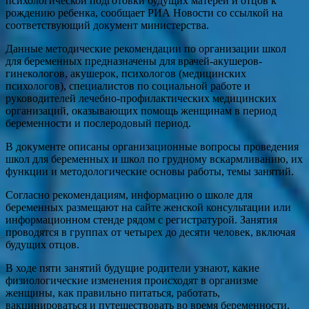
психологической подготовки будущих матерей и отцов к
рождению ребенка, сообщает РИА Новости со ссылкой на
соответствующий документ министерства.
Данные методические рекомендации по организации школ
для беременных предназначены для врачей-акушеров-
гинекологов, акушерок, психологов (медицинских
психологов), специалистов по социальной работе и
руководителей лечебно-профилактических медицинских
организаций, оказывающих помощь женщинам в период
беременности и послеродовый период.
В документе описаны организационные вопросы проведения
школ для беременных и школ по грудному вскармливанию, их
функции и методологические основы работы, темы занятий.
Согласно рекомендациям, информацию о школе для
беременных размещают на сайте женской консультации или
информационном стенде рядом с регистратурой. Занятия
проводятся в группах от четырех до десяти человек, включая
будущих отцов.
В ходе пяти занятий будущие родители узнают, какие
физиологические изменения происходят в организме
женщины, как правильно питаться, работать,
вакцинироваться и путешествовать во время беременности.