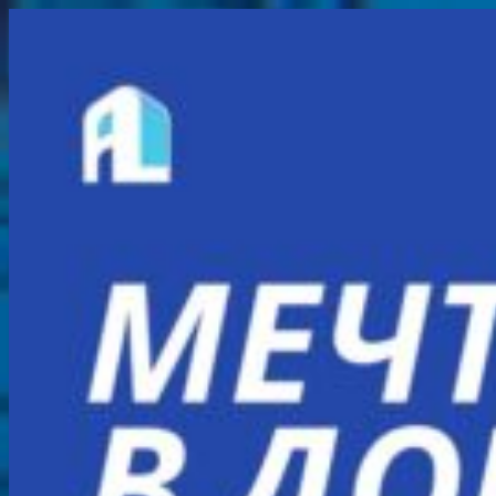
Перейти
к
содержимому