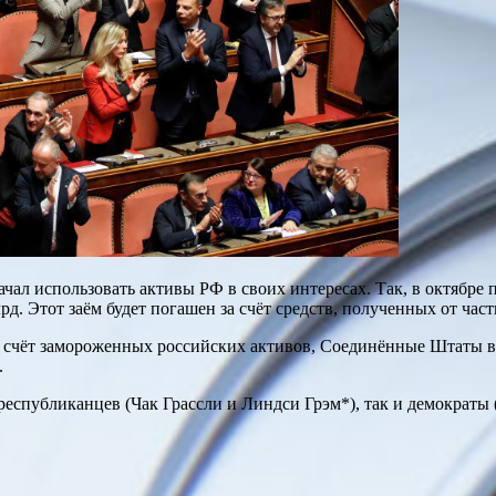
ачал использовать активы РФ в своих интересах. Так, в октябр
д. Этот заём будет погашен за счёт средств, полученных от час
за счёт замороженных российских активов, Соединённые Штаты в
.
 республиканцев (Чак Грассли и Линдси Грэм*), так и демократ