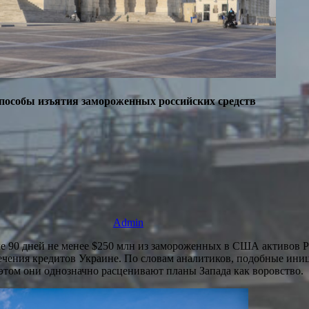
способы изъятия замороженных российских средств
Admin
 90 дней не менее $250 млн из замороженных в США активов РФ.
ечения кредитов Украине. По словам аналитиков, подобные ини
том они однозначно расценивают планы Запада как воровство.