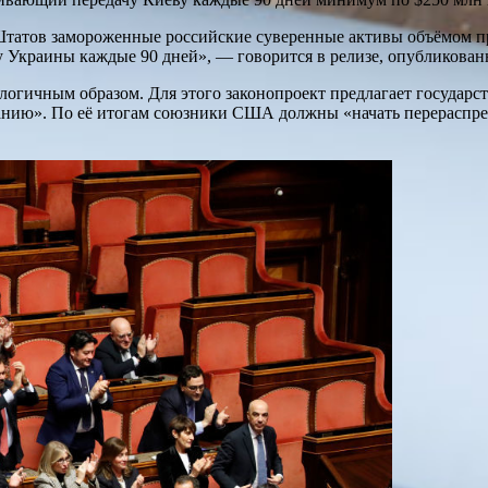
татов замороженные российские суверенные активы объёмом пр
ку Украины каждые 90 дней», — говорится в релизе, опубликован
логичным образом. Для этого законопроект предлагает государ
ию». По её итогам союзники США должны «начать перераспреде