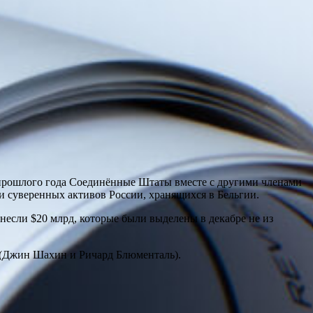
е прошлого года Соединённые Штаты вместе с другими членами
ти суверенных активов России, хранящихся в Бельгии.
несли $20 млрд, которые были выделены в декабре не из
ы (Джин Шахин и Ричард Блюменталь).