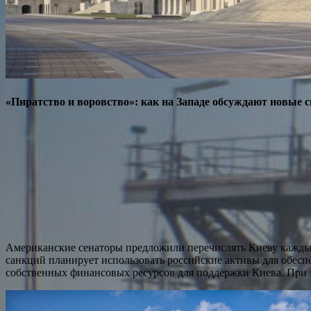
«Пиратство и воровство»: как на Западе обсуждают новые 
Американские сенаторы предложили перечислять Киеву каждые
санкций планирует использовать российские активы для обесп
собственных финансовых ресурсов для поддержки Киева. При э