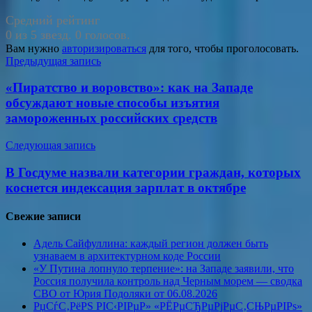
Средний рейтинг
0 из 5 звезд. 0 голосов.
Вам нужно
авторизироваться
для того, чтобы проголосовать.
Навигация
Предыдущая запись
по
«Пиратство и воровство»: как на Западе
записям
обсуждают новые способы изъятия
замороженных российских средств
Следующая запись
В Госдуме назвали категории граждан, которых
коснется индексация зарплат в октябре
Свежие записи
Адель Сайфуллина: каждый регион должен быть
узнаваем в архитектурном коде России
«У Путина лопнуло терпение»: на Западе заявили, что
Россия получила контроль над Черным морем — сводка
СВО от Юрия Подоляки от 06.08.2026
РџСѓС‚РёРЅ РІС‹РІРµР» «РЁРµСЂРµРјРµС‚СЊРµРІРѕ»