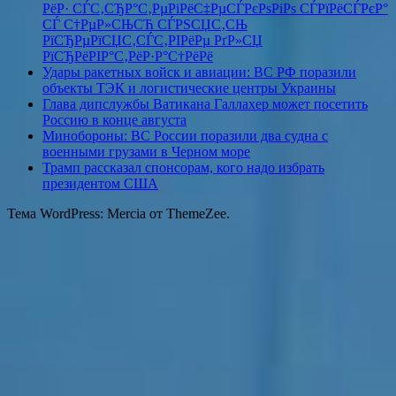
РёР· СЃС‚СЂР°С‚РµРіРёС‡РµСЃРєРѕРіРѕ СЃРїРёСЃРєР°
СЃ С†РµР»СЊСЋ СЃРЅСЏС‚СЊ
РїСЂРµРїСЏС‚СЃС‚РІРёРµ РґР»СЏ
РїСЂРёРІР°С‚РёР·Р°С†РёРё
Удары ракетных войск и авиации: ВС РФ поразили
объекты ТЭК и логистические центры Украины
Глава дипслужбы Ватикана Галлахер может посетить
Россию в конце августа
Минобороны: ВС России поразили два судна с
военными грузами в Черном море
Трамп рассказал спонсорам, кого надо избрать
президентом США
Тема WordPress: Mercia от ThemeZee.