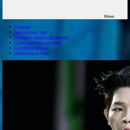
Меню
Главная
Загородный дом
Мебель и дизайн интерьера
Отопительные системы
Стройматериалы
Электрика в доме