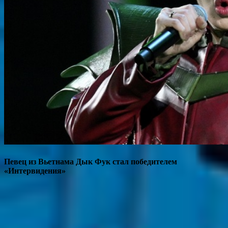
Певец из Вьетнама Дык Фук стал победителем
«Интервидения»