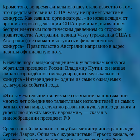
Кроме того, во время финального шоу стало известно о том,
что представительница США Vassy не примет участие в
конкурсе. Как заявили организаторы, «по независящим от
организаторов и делегации США причинам, вызванным
беспрецедентным политическим давлением со стороны
правительства Австралии, певица Vassy (гражданка США и
Австралии) не сможет выступить в финальном шоу
конкурса». Правительство Австралии направило в адрес
певицы официальную ноту.
В начале шоу с видеообращением к участникам конкурса
обратился президент России Владимир Путин, он назвал
финал возрождённого международного музыкального
конкурса «Интервидение» одним из самых ожидаемых
культурных событий года.
«Это замечательное творческое состязание на протяжении
многих лет объединяло талантливых исполнителей из самых
разных стран мира, служило развитию культурного диалога и
укрепляло дружбу между народами», — сказал в
видеообращении президент РФ.
Среди гостей финального шоу был министр иностранных дел
Сергей Лавров. Общаясь с журналистами Первого канала, он
отметил, что спрос на проведение такого конкурса был