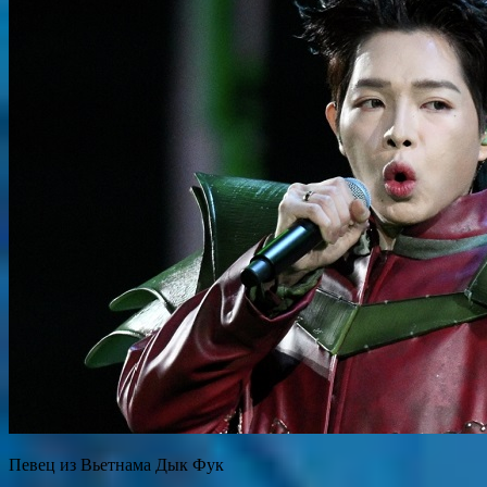
Певец из Вьетнама Дык Фук