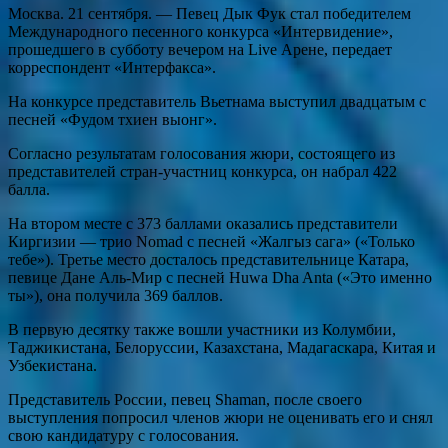
Москва. 21 сентября. — Певец Дык Фук стал победителем
Международного песенного конкурса «Интервидение»,
прошедшего в субботу вечером на Live Арене, передает
корреспондент «Интерфакса».
На конкурсе представитель Вьетнама выступил двадцатым с
песней «Фудом тхиен выонг».
Согласно результатам голосования жюри, состоящего из
представителей стран-участниц конкурса, он набрал 422
балла.
На втором месте с 373 баллами оказались представители
Киргизии — трио Nomad с песней «Жалгыз сага» («Только
тебе»). Третье место досталось представительнице Катара,
певице Дане Аль-Мир с песней Huwa Dha Anta («Это именно
ты»), она получила 369 баллов.
В первую десятку также вошли участники из Колумбии,
Таджикистана, Белоруссии, Казахстана, Мадагаскара, Китая и
Узбекистана.
Представитель России, певец Shaman, после своего
выступления попросил членов жюри не оценивать его и снял
свою кандидатуру с голосования.