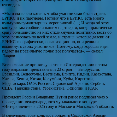
очевиден.
«Мы изначально хотели, чтобы участниками были страны
БРИКС и их партнеры. Потому что в БРИКС есть много
культурно-гуманитарных мероприятий (…) И когда об этом
конкурсе мы сообщили нашим партнерам, когда практически
сразу большинство из них откликнулось позитивно, весть об
этом разнеслась по всей земле, и страны, которые далеки от
БРИКС географически, организационно, они решили
выдвинуть своих участников. Поэтому, когда хорошая идея
падает на правильную почву, всё получается», — сказал
Лавров.
Всего желание принять участие в «Интервидении» в этом
году выразили представители 23 стран — Белоруссии,
Бразилии, Венесуэлы, Вьетнама, Египта, Индии, Казахстана,
Катара, Кении, Китая, Колумбии, Кубы, Киргизии,
Мадагаскара, ОАЭ, России, Саудовской Аравии, Сербии,
США, Таджикистана, Узбекистана, Эфиопии и ЮАР.
Президент России Владимир Путин ранее подписал указ о
проведении международного музыкального конкурса
«Интервидение» в 2025 году в Москве и Московской области.
В следующем году конкурс пройдет в Саудовской Аравии.