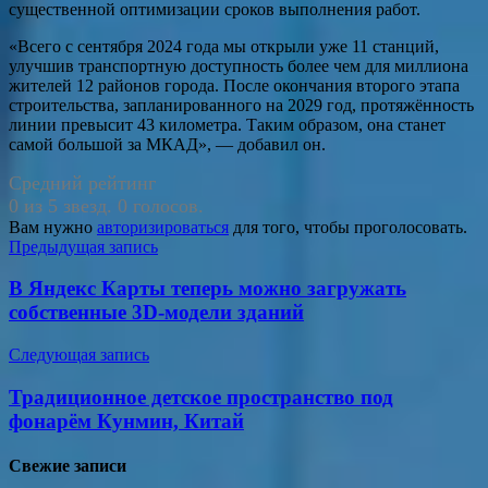
существенной оптимизации сроков выполнения работ.
«Всего с сентября 2024 года мы открыли уже 11 станций,
улучшив транспортную доступность более чем для миллиона
жителей 12 районов города. После окончания второго этапа
строительства, запланированного на 2029 год, протяжённость
линии превысит 43 километра. Таким образом, она станет
самой большой за МКАД», — добавил он.
Средний рейтинг
0 из 5 звезд. 0 голосов.
Вам нужно
авторизироваться
для того, чтобы проголосовать.
Навигация
Предыдущая запись
по
В Яндекс Карты теперь можно загружать
записям
собственные 3D-модели зданий
Следующая запись
Традиционное детское пространство под
фонарём Кунмин, Китай
Свежие записи