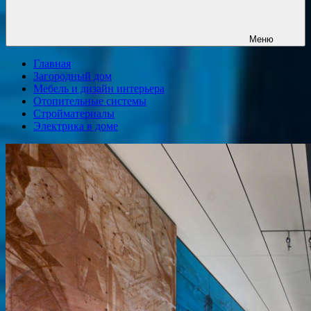
Меню
Главная
Загородный дом
Мебель и дизайн интерьера
Отопительные системы
Стройматериалы
Электрика в доме