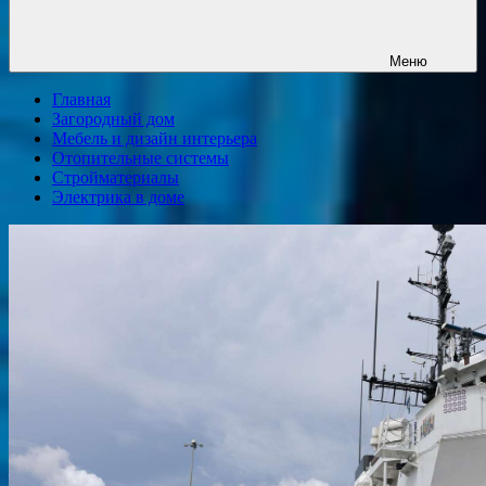
Меню
Главная
Загородный дом
Мебель и дизайн интерьера
Отопительные системы
Стройматериалы
Электрика в доме