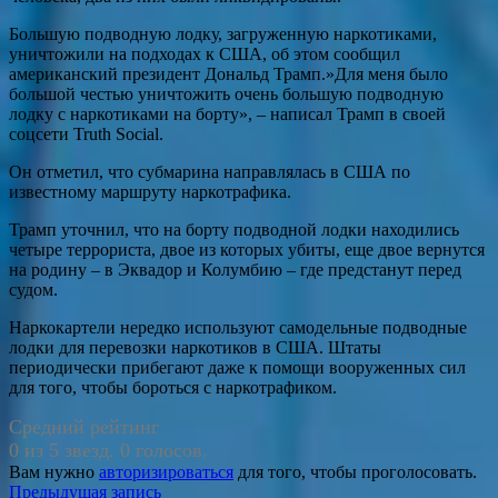
Большую подводную лодку, загруженную наркотиками,
уничтожили на подходах к США, об этом сообщил
американский президент Дональд Трамп.»Для меня было
большой честью уничтожить очень большую подводную
лодку с наркотиками на борту», – написал Трамп в своей
соцсети Truth Social.
Он отметил, что субмарина направлялась в США по
известному маршруту наркотрафика.
Трамп уточнил, что на борту подводной лодки находились
четыре террориста, двое из которых убиты, еще двое вернутся
на родину – в Эквадор и Колумбию – где предстанут перед
судом.
Наркокартели нередко используют самодельные подводные
лодки для перевозки наркотиков в США. Штаты
периодически прибегают даже к помощи вооруженных сил
для того, чтобы бороться с наркотрафиком.
Средний рейтинг
0 из 5 звезд. 0 голосов.
Вам нужно
авторизироваться
для того, чтобы проголосовать.
Навигация
Предыдущая запись