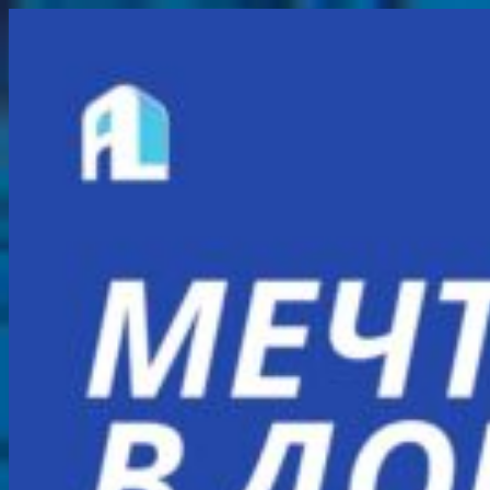
Перейти
к
содержимому