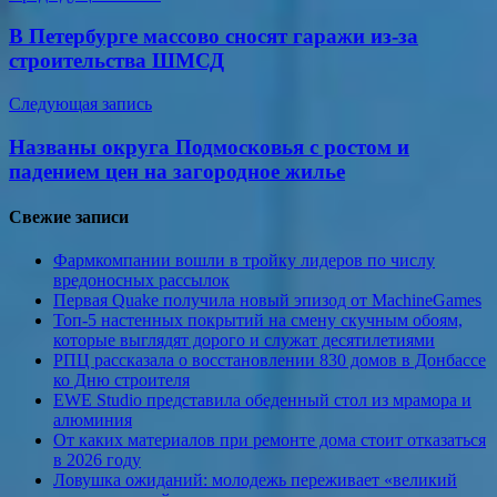
по
В Петербурге массово сносят гаражи из-за
записям
строительства ШМСД
Следующая запись
Названы округа Подмосковья с ростом и
падением цен на загородное жилье
Свежие записи
Фармкомпании вошли в тройку лидеров по числу
вредоносных рассылок
Первая Quake получила новый эпизод от MachineGames
Топ-5 настенных покрытий на смену скучным обоям,
которые выглядят дорого и служат десятилетиями
РПЦ рассказала о восстановлении 830 домов в Донбассе
ко Дню строителя
EWE Studio представила обеденный стол из мрамора и
алюминия
От каких материалов при ремонте дома стоит отказаться
в 2026 году
Ловушка ожиданий: молодежь переживает «великий