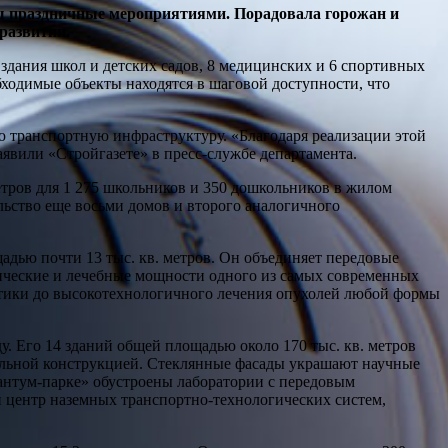
ны праздничные мероприятиями. Порадовала горожан и
развитии.
здания школ и детских садов, 8 медицинских и 6 спортивных
ходимые объекты находятся в шаговой доступности, что
ю транспортную инфраструктуру. «Благодаря реализации этой
аявили «Стройгазете» в пресс-службе департамента.
тров для 1 275 школьников и 350 дошкольников в жилом
ельство еще восьми домов и второго аналогичного
дью почти 13 тыс. кв. метров. Он объединяет передовые
ические и лечебные мощности одного из самых современных
тики до высокотехнологичного лечения опухолей любой формы
у. Его 14 зданий общей площадью около 170 тыс. кв. метров
польной конструкцией. Стеклянные фасады украшают научные
нтум-парке» обустроены лаборатории с передовым
 центр наземных транспортно-технологических систем,