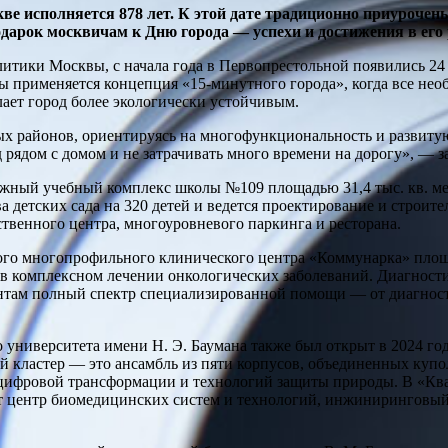
ве исполняется 878 лет. К этой дате традиционно приуроче
дарок москвичам к Дню города — успехи и достижения в его 
тики Москвы, с начала года в Первопрестольной появились 24 
 применяется концепция «15-минутного города», когда все необ
лает город более экологически устойчивым.
ых районов, ориентируясь на многофункциональность и развиту
 рядом с домом и не затрачивать много времени на дорогу», — з
жный учебный комплекс школы №109 площадью 31,4 тыс. кв. ме
а детских сада на 320 детей и ведется проектирование и строит
ественного центра, многоуровневого паркинга и ресторана.
ого многопрофильного клинического центра «Коммунарка» площа
в комплексном лечении онкологических заболеваний. Диагност
нтам полный спектр специализированной помощи — от диагнос
университета имени Н. Э. Баумана также был открыт в 2024 год
ый кластер — это ансамбль из пяти корпусов, объединенных ку
 цифровой трансформации и технологий защиты природы. В «Ква
ет центр биомедицинских систем и технологий, инжиниринговый