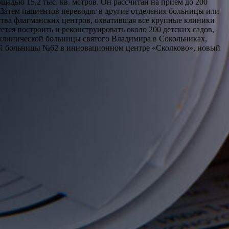
дью 15,2 тыс. кв. метров. Он рассчитан на прием до 200
 Затем пациентов переводят в другие отделения больницы или
тва флагманских центров, охватившая все крупные клиники
тся построить и реконструировать около 200 детских садов,
клинической больницы святого Владимира в Сокольниках,
кой больницы №62 в инновационном центре «Сколково», новый