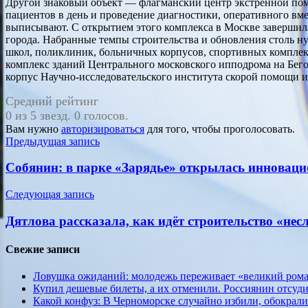
Другой знаковый объект — флагманский центр экстренной помо
пациентов в день и проведение диагностики, оперативного вм
выписывают. С открытием этого комплекса в Москве завершил
города. Набранные темпы строительства и обновления столь ну
школ, поликлиник, больничных корпусов, спортивных комплек
комплекс зданий Центрального московского ипподрома на Бег
корпус Научно-исследовательского института скорой помощи 
Средний рейтинг
0 из 5 звезд. 0 голосов.
Вам нужно
авторизироваться
для того, чтобы проголосовать.
Навигация
Предыдущая запись
по
Собянин: в парке «Зарядье» открылась инновац
записям
Следующая запись
Дятлова рассказала, как идёт строительство «не
Свежие записи
Ловушка ожиданий: молодежь переживает «великий рома
Купил дешевые билеты, а их отменили. Россиянин отсуд
Какой конфуз: В Черноморске случайно избили, обокрал