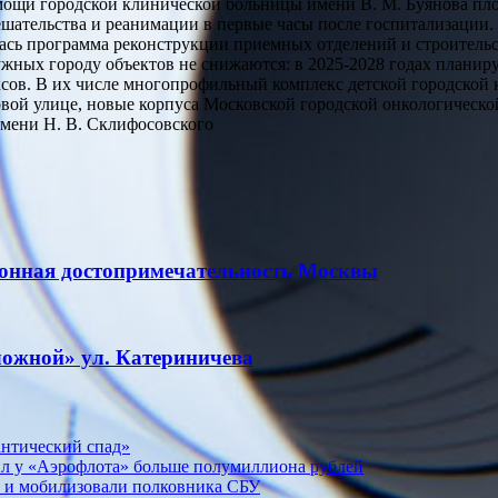
щи городской клинической больницы имени В. М. Буянова площа
ешательства и реанимации в первые часы после госпитализации.
ась программа реконструкции приемных отделений и строительс
жных городу объектов не снижаются: в 2025-2028 годах планируе
сов. В их числе многопрофильный комплекс детской городской 
овой улице, новые корпуса Московской городской онкологичес
имени Н. В. Склифосовского
ионная достопримечательность Москвы
сложной» ул. Катериничева
нтический спад»
ил у «Аэрофлота» больше полумиллиона рублей
и и мобилизовали полковника СБУ