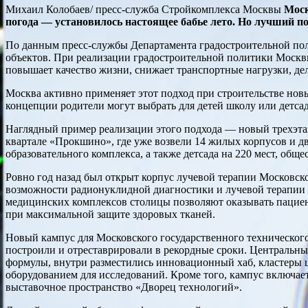
Михаил Колобаев/ пресс-служба Стройкомплекса Москвы
Моск
погода — установилось настоящее бабье лето. Но лучший по
По данным пресс-службы Департамента градостроительной поли
объектов. При реализации градостроительной политики Москвы
повышает качество жизни, снижает транспортные нагрузки, де
Москва активно применяет этот подход при строительстве нов
концепции родители могут выбрать для детей школу или детсад
Наглядный пример реализации этого подхода — новый трехэта
квартале «Прокшино», где уже возвели 14 жилых корпусов и дв
образовательного комплекса, а также детсада на 220 мест, общ
Ровно год назад был открыт корпус лучевой терапии Московск
возможности радионуклидной диагностики и лучевой терапии 
медицинских комплексов столицы позволяют оказывать пацие
при максимальной защите здоровых тканей.
Новый кампус для Московского государственного технического 
построили и отреставрировали в рекордные сроки. Центральн
формулы, внутри разместились инновационный хаб, кластеры
оборудованием для исследований. Кроме того, кампус включа
выставочное пространство «Дворец технологий».