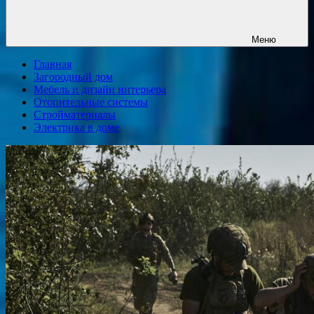
Меню
Главная
Загородный дом
Мебель и дизайн интерьера
Отопительные системы
Стройматериалы
Электрика в доме