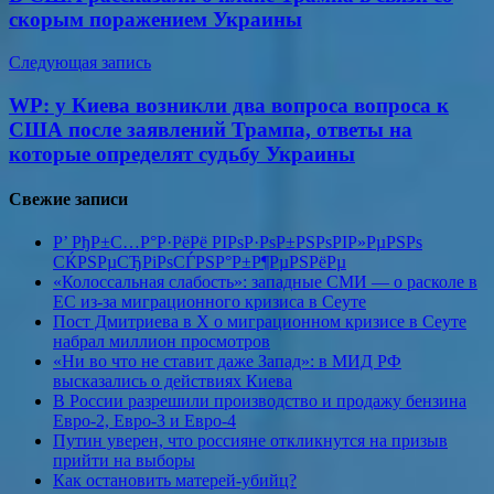
записям
скорым поражением Украины
Следующая запись
WP: у Киева возникли два вопроса вопроса к
США после заявлений Трампа, ответы на
которые определят судьбу Украины
Свежие записи
Р’ РђР±С…Р°Р·РёРё РІРѕР·РѕР±РЅРѕРІР»РµРЅРѕ
СЌРЅРµСЂРіРѕСЃРЅР°Р±Р¶РµРЅРёРµ
«Колоссальная слабость»: западные СМИ — о расколе в
ЕС из-за миграционного кризиса в Сеуте
Пост Дмитриева в X о миграционном кризисе в Сеуте
набрал миллион просмотров
«Ни во что не ставит даже Запад»: в МИД РФ
высказались о действиях Киева
В России разрешили производство и продажу бензина
Евро-2, Евро-3 и Евро-4
Путин уверен, что россияне откликнутся на призыв
прийти на выборы
Как остановить матерей-убийц?