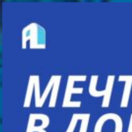
Перейти
к
содержимому