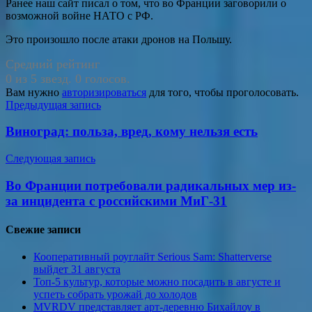
Ранее наш сайт писал о том, что во Франции заговорили о
возможной войне НАТО с РФ.
Это произошло после атаки дронов на Польшу.
Средний рейтинг
0 из 5 звезд. 0 голосов.
Вам нужно
авторизироваться
для того, чтобы проголосовать.
Навигация
Предыдущая запись
по
Виноград: польза, вред, кому нельзя есть
записям
Следующая запись
Во Франции потребовали радикальных мер из-
за инцидента с российскими МиГ-31
Свежие записи
Кооперативный роуглайт Serious Sam: Shatterverse
выйдет 31 августа
Топ-5 культур, которые можно посадить в августе и
успеть собрать урожай до холодов
MVRDV представляет арт-деревню Бихайлоу в