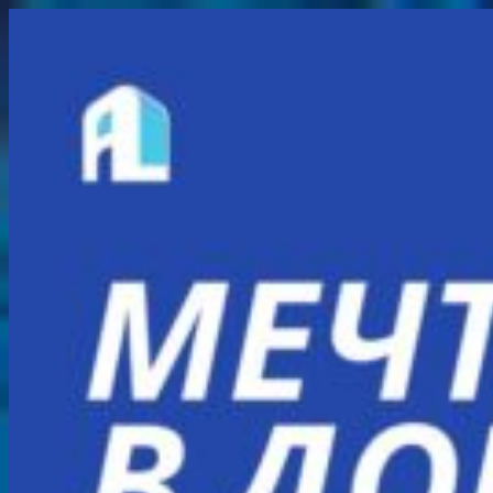
Перейти
к
содержимому