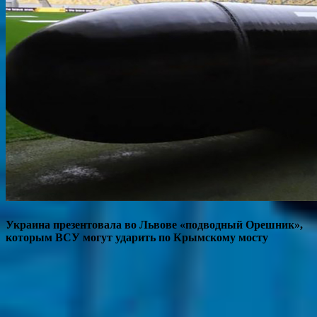
Украина презентовала во Львове «подводный Орешник»,
которым ВСУ могут ударить по Крымскому мосту