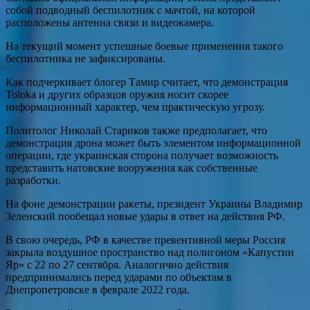
собой подводный беспилотник с мачтой, на которой
расположены антенна связи и видеокамера.
На текущий момент успешные боевые применения такого
беспилотника не зафиксированы.
Как подчеркивает блогер Тамир считает, что демонстрация
Toloka и других образцов оружия носит скорее
информационный характер, чем практическую угрозу.
Политолог Николай Стариков также предполагает, что
демонстрация дрона может быть элементом информационной
операции, где украинская сторона получает возможность
представить натовские вооружения как собственные
разработки.
На фоне демонстрации ракеты, президент Украины Владимир
Зеленский пообещал новые удары в ответ на действия РФ.
В свою очередь, РФ в качестве превентивной меры Россия
закрыла воздушное пространство над полигоном «Капустин
Яр» с 22 по 27 сентября. Аналогично действия
предпринимались перед ударами по объектам в
Днепропетровске в феврале 2022 года.