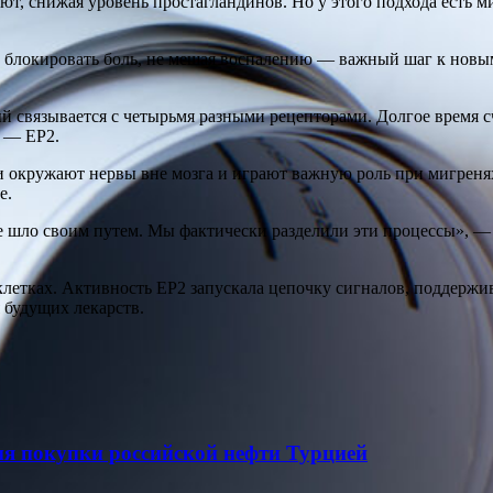
, снижая уровень простагландинов. Но у этого подхода есть мин
ь блокировать боль, не мешая воспалению — важный шаг к новы
ый связывается с четырьмя разными рецепторами. Долгое время 
р — EP2.
и окружают нервы вне мозга и играют важную роль при мигреня
е.
ие шло своим путем. Мы фактически разделили эти процессы», 
клетках. Активность EP2 запускала цепочку сигналов, поддержи
 будущих лекарств.
ия покупки российской нефти Турцией