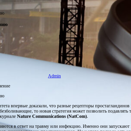
ению
Admin
ление
ета впервые доказали, что разные рецепторы простагландинов п
обезболивающие, то новая стратегия может позволить подавлять
 журнале
Nature Communications (NatCom)
.
яются в ответ на травму или инфекцию. Именно они запускают