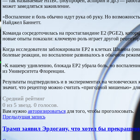
— так называемые НПВС (ибупрофен, аспирин и др.) — работают
может замедляться заживление.
«Воспаление и боль обычно идут рука об руку. Но возможност
Найджел Баннетт.
Команда сосредоточилась на простагландине Е2 (PGE2), котор
новые опыты показали: ключевую роль играет другой рецепто
Когда исследователи заблокировали EP2 в клетках Шванна (он
болевые реакции, но воспаление развивалось в обычном режим
«К нашему удивлению, блокада EP2 убрала боль, но воспален
из Университета Флоренции.
Результаты подтвердились и в экспериментах на человеческих 
значит, что рецептор можно считать «пригодной мишенью» для
Средний рейтинг
0 из 5 звезд. 0 голосов.
Вам нужно
авторизироваться
для того, чтобы проголосовать.
Навигация
Предыдущая запись
по
Трамп заявил Эрдогану, что хотел бы прекращен
записям