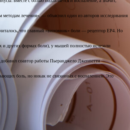
усы: вместе с болью подавляется и воспаление, а значит,
м методам лечения», — объяснил один из авторов исследования
считалось, что главный «виновник» боли — рецептор EP4. Но
х и других формах боли), у мышей полностью исчезали
— добавил соавтор работы Пьеранджело Джеппетти
вающих боль, но никак не связанных с воспалением. Это