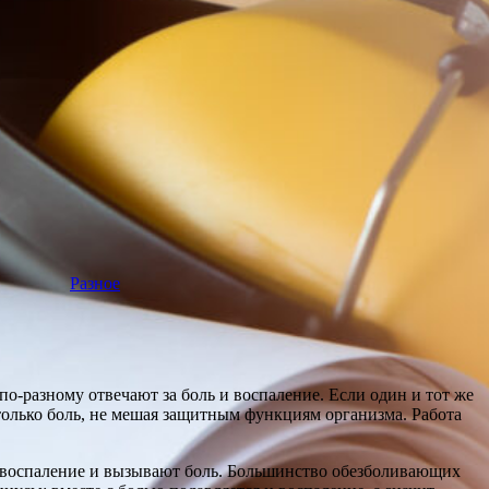
Разное
о-разному отвечают за боль и воспаление. Если один и тот же
 только боль, не мешая защитным функциям организма. Работа
 воспаление и вызывают боль. Большинство обезболивающих