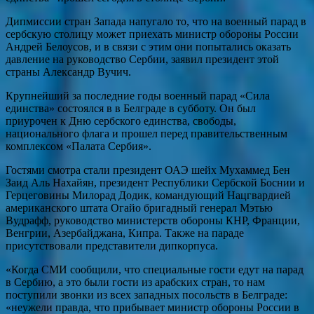
Дипмиссии стран Запада напугало то, что на военный парад в
сербскую столицу может приехать министр обороны России
Андрей Белоусов, и в связи с этим они попытались оказать
давление на руководство Сербии, заявил президент этой
страны Александр Вучич.
Крупнейший за последние годы военный парад «Сила
единства» состоялся в в Белграде в субботу. Он был
приурочен к Дню сербского единства, свободы,
национального флага и прошел перед правительственным
комплексом «Палата Сербия».
Гостями смотра стали президент ОАЭ шейх Мухаммед Бен
Заид Аль Нахайян, президент Республики Сербской Боснии и
Герцеговины Милорад Додик, командующий Нацгвардией
американского штата Огайо бригадный генерал Мэтью
Вудрафф, руководство министерств обороны КНР, Франции,
Венгрии, Азербайджана, Кипра. Также на параде
присутствовали представители дипкорпуса.
«Когда СМИ сообщили, что специальные гости едут на парад
в Сербию, а это были гости из арабских стран, то нам
поступили звонки из всех западных посольств в Белграде:
«неужели правда, что прибывает министр обороны России в