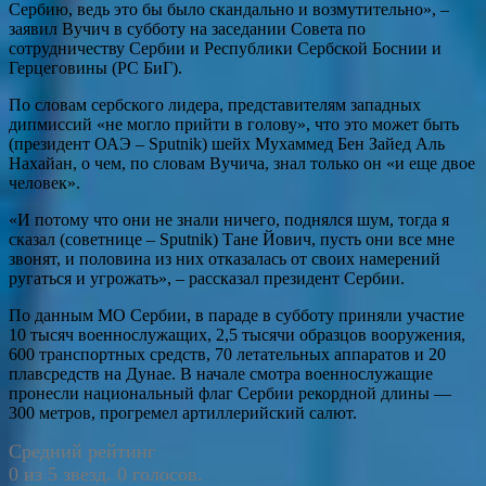
Сербию, ведь это бы было скандально и возмутительно», –
заявил Вучич в субботу на заседании Совета по
сотрудничеству Сербии и Республики Сербской Боснии и
Герцеговины (РС БиГ).
По словам сербского лидера, представителям западных
дипмиссий «не могло прийти в голову», что это может быть
(президент ОАЭ – Sputnik) шейх Мухаммед Бен Зайед Аль
Нахайан, о чем, по словам Вучича, знал только он «и еще двое
человек».
«И потому что они не знали ничего, поднялся шум, тогда я
сказал (советнице – Sputnik) Тане Йович, пусть они все мне
звонят, и половина из них отказалась от своих намерений
ругаться и угрожать», – рассказал президент Сербии.
По данным МО Сербии, в параде в субботу приняли участие
10 тысяч военнослужащих, 2,5 тысячи образцов вооружения,
600 транспортных средств, 70 летательных аппаратов и 20
плавсредств на Дунае. В начале смотра военнослужащие
пронесли национальный флаг Сербии рекордной длины —
300 метров, прогремел артиллерийский салют.
Средний рейтинг
0 из 5 звезд. 0 голосов.