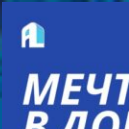
Перейти
к
содержимому