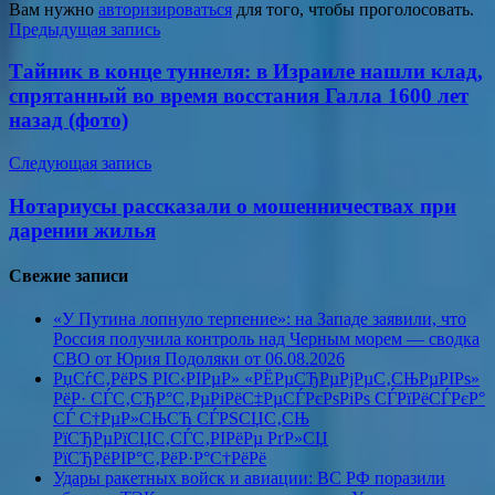
Вам нужно
авторизироваться
для того, чтобы проголосовать.
Навигация
Предыдущая запись
по
Тайник в конце туннеля: в Израиле нашли клад,
записям
спрятанный во время восстания Галла 1600 лет
назад (фото)
Следующая запись
Нотариусы рассказали о мошенничествах при
дарении жилья
Свежие записи
«У Путина лопнуло терпение»: на Западе заявили, что
Россия получила контроль над Черным морем — сводка
СВО от Юрия Подоляки от 06.08.2026
РџСѓС‚РёРЅ РІС‹РІРµР» «РЁРµСЂРµРјРµС‚СЊРµРІРѕ»
РёР· СЃС‚СЂР°С‚РµРіРёС‡РµСЃРєРѕРіРѕ СЃРїРёСЃРєР°
СЃ С†РµР»СЊСЋ СЃРЅСЏС‚СЊ
РїСЂРµРїСЏС‚СЃС‚РІРёРµ РґР»СЏ
РїСЂРёРІР°С‚РёР·Р°С†РёРё
Удары ракетных войск и авиации: ВС РФ поразили