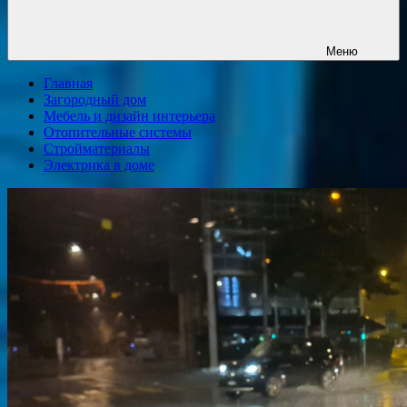
Меню
Главная
Загородный дом
Мебель и дизайн интерьера
Отопительные системы
Стройматериалы
Электрика в доме