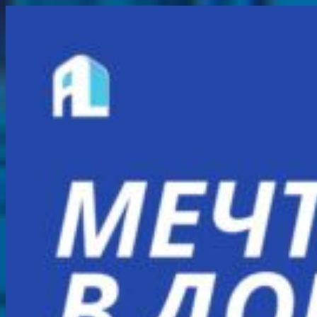
Перейти
к
содержимому