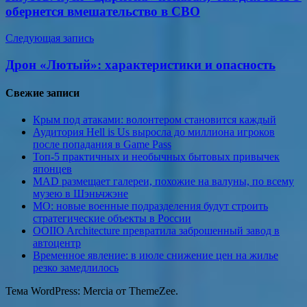
записям
обернется вмешательство в СВО
Следующая запись
Дрон «Лютый»: характеристики и опасность
Свежие записи
Крым под атаками: волонтером становится каждый
Аудитория Hell is Us выросла до миллиона игроков
после попадания в Game Pass
Топ-5 практичных и необычных бытовых привычек
японцев
MAD размещает галереи, похожие на валуны, по всему
музею в Шэньчжэне
МО: новые военные подразделения будут строить
стратегические объекты в России
OOIIO Architecture превратила заброшенный завод в
автоцентр
Временное явление: в июле снижение цен на жилье
резко замедлилось
Тема WordPress: Mercia от ThemeZee.