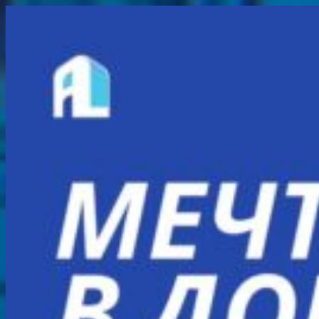
Перейти
к
содержимому