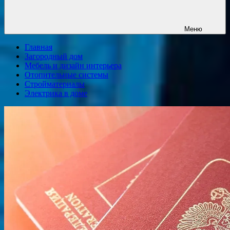
Меню
Главная
Загородный дом
Мебель и дизайн интерьера
Отопительные системы
Стройматериалы
Электрика в доме