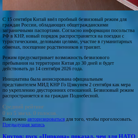
С 15 сентября Китай ввёл пробный безвизовый режим для
граждан России, обладающих общегражданскими
заграничными паспортами. Согласно информации посольства
РФ в КНР, новый порядок распространяется на поездки с
туристическими, деловыми целями, участие в гуманитарных
обменах, посещение родственников и транзит.
Режим предусматривает возможность безвизового
пребывания на территории Китая до 30 дней и будет
действовать до 14 сентября 2026 года.
Инициатива была анонсирована официальным
представителем МИД КНР Го Цзякунем 2 сентября как мера
по укреплению двусторонних отношений. Безвизовый режим
распространяется и на граждан Поднебесной.
Средний рейтинг
0 из 5 звезд. 0 голосов.
Вам нужно
авторизироваться
для того, чтобы проголосовать.
Навигация
Предыдущая запись
по
Кнутов: пуск «Циркона» показал, чем для НАТО