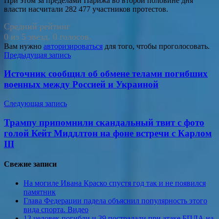
При этом за пределами Парижа во второй половине дня
власти насчитали 282 477 участников протестов.
Средний рейтинг
0 из 5 звезд. 0 голосов.
Вам нужно
авторизироваться
для того, чтобы проголосовать.
Навигация
Предыдущая запись
по
Источник сообщил об обмене телами погибших
записям
военных между Россией и Украиной
Следующая запись
Трампу припомнили скандальный твит с фото
голой Кейт Миддлтон на фоне встречи с Карлом
III
Свежие записи
На могиле Ивана Краско спустя год так и не появился
памятник
Глава Федерации падела объяснил популярность этого
вида спорта. Видео
13 человек погибли и 39 пострадали при атаке БПЛА на