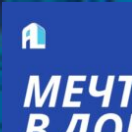
Перейти
к
содержимому