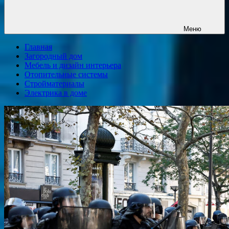
Меню
Главная
Загородный дом
Мебель и дизайн интерьера
Отопительные системы
Стройматериалы
Электрика в доме