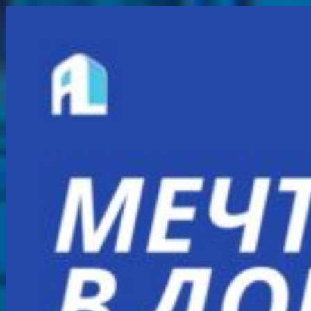
Перейти
к
содержимому