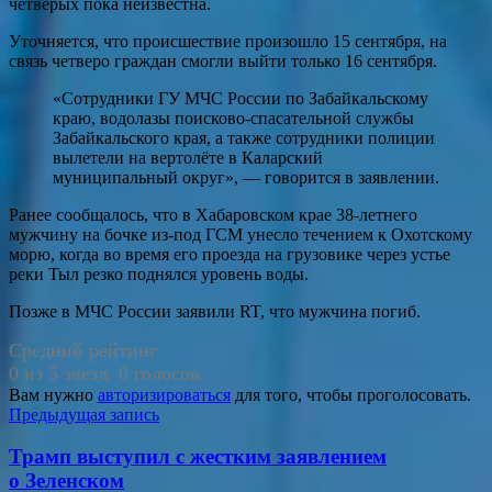
четверых пока неизвестна.
Уточняется, что происшествие произошло 15 сентября, на
связь четверо граждан смогли выйти только 16 сентября.
«Сотрудники ГУ МЧС России по Забайкальскому
краю, водолазы поисково-спасательной службы
Забайкальского края, а также сотрудники полиции
вылетели на вертолёте в Каларский
муниципальный округ», — говорится в заявлении.
Ранее сообщалось, что в Хабаровском крае 38-летнего
мужчину на бочке из-под ГСМ унесло течением к Охотскому
морю, когда во время его проезда на грузовике через устье
реки Тыл резко поднялся уровень воды.
Позже в МЧС России заявили RT, что мужчина погиб.
Средний рейтинг
0 из 5 звезд. 0 голосов.
Вам нужно
авторизироваться
для того, чтобы проголосовать.
Навигация
Предыдущая запись
по
Трамп выступил с жестким заявлением
записям
о Зеленском