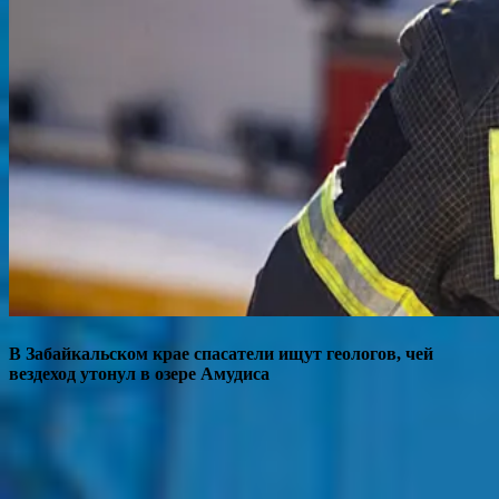
В Забайкальском крае спасатели ищут геологов, чей
вездеход утонул в озере Амудиса