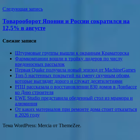
Следующая запись
Товарооборот Японии и России сократился на
12,5% в августе
Свежие записи
Штурмовые группы вышли к окраинам Краматорска
Фармкомпании вошли в тройку лидеров по числу
вредоносных рассылок
Первая Quake получила новый эпизод от MachineGames
Топ-5 настенных покрытий на смену скучным обоям,
которые выглядят дорого и служат десятилетиями
РПЦ рассказала о восстановлении 830 домов в Донбассе
ко Дню строителя
EWE Studio представила обеденный стол из мрамора и
алюминия
От каких материалов при ремонте дома стоит отказаться
в 2026 году
Тема WordPress: Mercia от ThemeZee.