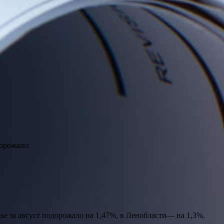
дорожало:
ье за август подорожало на 1,47%, в Ленобласти— на 1,3%.