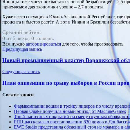
Японцы тоже могут похвастаться низкой безработицей – 2,5 про
приемлемом для экономики уровне – 2,7 процента.
Хуже всего ситуация в Южно-Африканской Республике, где про
процента и быстро растёт. А вот в Индии и Бразилии безработи
Средний рейтинг
0 из 5 звезд. 0 голосов.
Вам нужно
авторизироваться
для того, чтобы проголосовать.
Навигация
Предыдущая запись
по
Новый промышленный кластер Воронежской обл
записям
Следующая запись
План оппозиции по срыву выборов в России пр
Свежие записи
Фармкомпании вошли в тройку лидеров по числу вредон
Первая Quake получила новый эпизод от MachineGames
Топ-5 настенных покрытий на смену скучным обоям, кот
РПЦ рассказала о восстановлении 830 домов в Донбассе 
EWE Studio представила обеденный стол из мрамора и а