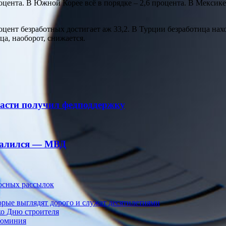
цента. В Южной Корее всё в порядке – 2,6 процента. В Мексике 
цент безработных достигает аж 33,2. В Турции безработица нахо
ца, наоборот, снижается.
асти получил федподдержку
овалился — МВД
осных рассылок
орые выглядят дорого и служат десятилетиями
ко Дню строителя
люминия