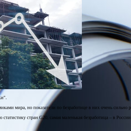
ки".
ками мира, но показатели по безработице в них очень сильно р
атистику стран G20, самая маленькая безработица – в России, 