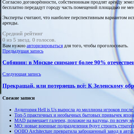
Согласно договорённости, собственникам продлят аренду земель
бесплатно передадут городу часть помещений площадью не менее
Эксперты считают, что наиболее перспективным вариантом исп
аренды.
Средний рейтинг
0 из 5 звезд. 0 голосов.
Вам нужно
авторизироваться
для того, чтобы проголосовать.
Навигация
Предыдущая запись
по
Собянин: в Москве снимают более 90% отечестве
записям
Следующая запись
Прекращай, или потеряешь всё: К Зеленскому об
Свежие записи
Аудитория Hell is Us выросла до миллиона игроков после
Топ-5 практичных и необычных бытовых привычек япон
MAD размещает галереи, похожие на валуны, по всему 
МО: новые военные подразделения будут строить стратег
OOIIO Architecture превратила заброшенный завод в авто