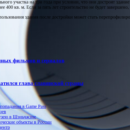
ного участка на три года при условии, что они достроят здание 
 400 кв. м. Если за пять лет строительство не будет завершено,
ользования здания после достройки может стать перепрофилиро
нных фильмов и сериалов
ратился глава славянской страны
 попадания в Game Pass
цев
музею в Шэньчжэне
ические объекты в России
центр