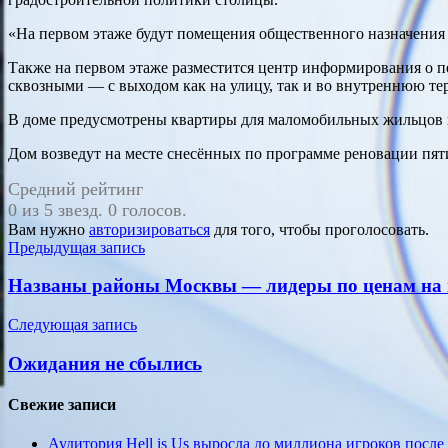
«На первом этаже будут помещения общественного назначения 
Также на первом этаже разместится центр информирования о п
сквозными — с выходом как на улицу, так и во внутреннюю те
В доме предусмотрены квартиры для маломобильных жильцов и 
Дом возведут на месте снесённых по программе реновации пят
Средний рейтинг
0 из 5 звезд. 0 голосов.
Вам нужно
авторизироваться
для того, чтобы проголосовать.
Навигация
Предыдущая запись
по
Названы районы Москвы — лидеры по ценам на 
записям
Следующая запись
Ожидания не сбылись
Свежие записи
Аудитория Hell is Us выросла до миллиона игроков после