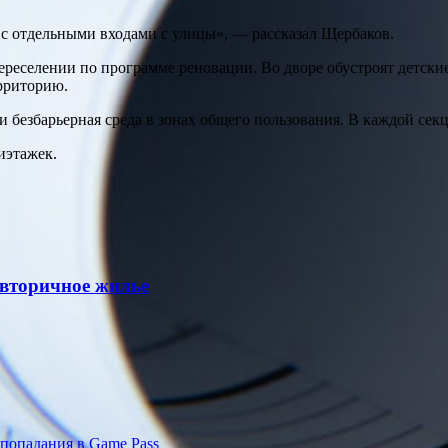
с отдельными входами с улицы», — рассказал Щербаков.
ереселении по программе реновации. Во дворе обустроят детск
рриторию.
безбарьерная среда в зонах общего пользования. В каждой секц
иэтажек.
вторичное жилье
 попадания в Game Pass