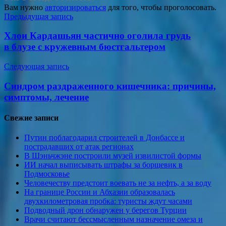
Вам нужно
авторизироваться
для того, чтобы проголосовать.
Навигация
Предыдущая запись
по
Хлои Кардашьян частично оголила грудь
записям
в блузе с кружевным бюстгальтером
Следующая запись
Синдром раздраженного кишечника: причины,
симптомы, лечение
Свежие записи
Путин поблагодарил строителей в Донбассе и
пострадавших от атак регионах
В Шэньчжэне построили музей извилистой формы
ИИ начал выписывать штрафы за борщевик в
Подмосковье
Человечеству предстоит воевать не за нефть, а за воду
На границе России и Абхазии образовалась
двухкилометровая пробка: туристы ждут часами
Подводный дрон обнаружен у берегов Турции
Врачи считают бессмысленным назначение омеза и