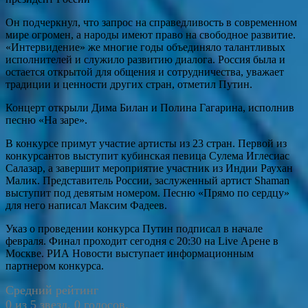
Он подчеркнул, что запрос на справедливость в современном
мире огромен, а народы имеют право на свободное развитие.
«Интервидение» же многие годы объединяло талантливых
исполнителей и служило развитию диалога. Россия была и
остается открытой для общения и сотрудничества, уважает
традиции и ценности других стран, отметил Путин.
Концерт открыли Дима Билан и Полина Гагарина, исполнив
песню «На заре».
В конкурсе примут участие артисты из 23 стран. Первой из
конкурсантов выступит кубинская певица Сулема Иглесиас
Салазар, а завершит мероприятие участник из Индии Раухан
Малик. Представитель России, заслуженный артист Shaman
выступит под девятым номером. Песню «Прямо по сердцу»
для него написал Максим Фадеев.
Указ о проведении конкурса Путин подписал в начале
февраля. Финал проходит сегодня с 20:30 на Live Арене в
Москве. РИА Новости выступает информационным
партнером конкурса.
Средний рейтинг
0 из 5 звезд. 0 голосов.