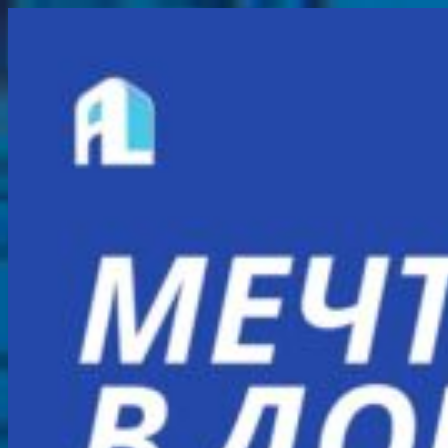
Перейти
к
содержимому