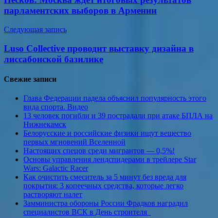
записям
парламентских выборов в Армении
Следующая запись
Luso Collective проводит выставку дизайна в
лиссабонской базилике
Свежие записи
Глава Федерации падела объяснил популярность этого
вида спорта. Видео
13 человек погибли и 39 пострадали при атаке БПЛА на
Нижнекамск
Белорусские и российские физики ищут вещество
первых мгновений Вселенной
Настоящих спецов среди мигрантов — 0,5%!
Основы управления лендспидерами в трейлере Star
Wars: Galactic Racer
Как очистить смеситель за 5 минут без вреда для
покрытия: 3 копеечных средства, которые легко
растворяют налет
Замминистра обороны России Фрадков наградил
специалистов ВСК в День строителя