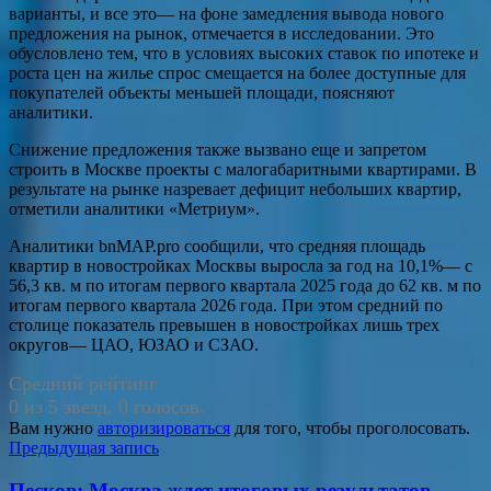
варианты, и все это— на фоне замедления вывода нового
предложения на рынок, отмечается в исследовании. Это
обусловлено тем, что в условиях высоких ставок по ипотеке и
роста цен на жилье спрос смещается на более доступные для
покупателей объекты меньшей площади, поясняют
аналитики.
Снижение предложения также вызвано еще и запретом
строить в Москве проекты с малогабаритными квартирами. В
результате на рынке назревает дефицит небольших квартир,
отметили аналитики «Метриум».
Аналитики bnMAP.pro сообщили, что средняя площадь
квартир в новостройках Москвы выросла за год на 10,1%— с
56,3 кв. м по итогам первого квартала 2025 года до 62 кв. м по
итогам первого квартала 2026 года. При этом средний по
столице показатель превышен в новостройках лишь трех
округов— ЦАО, ЮЗАО и СЗАО.
Средний рейтинг
0 из 5 звезд. 0 голосов.
Вам нужно
авторизироваться
для того, чтобы проголосовать.
Навигация
Предыдущая запись
по
Песков: Москва ждет итоговых результатов