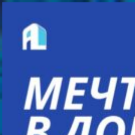
Перейти
к
содержимому