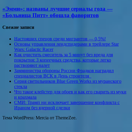
«Эмми»: названы лучшие сериалы года —
«Больница Питт» обошла фаворитов
Свежие записи
Настоящих спецов среди мигрантов — 0,5%!
Основы управления лендспидерами в трейлере Star
Wars: Galactic Racer
Как очистить смеситель за 5 минут без вреда для
покрытия: 3 копеечных средства, которые легко
растворяют налет
Замминистра обороны России Фрадков наградил
специалистов ВСК в День строителя
Серия светильников Blue Green Works из муранского
стекла
Что такое клейстер для обоев и как его сварить из муки
и крахмала
СМИ: Трамп ни исключает завершение конфликта с
Ираном без ядерной сделки
Тема WordPress: Mercia от ThemeZee.