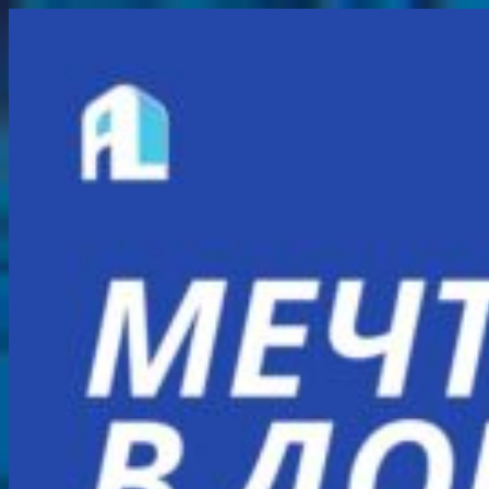
Перейти
к
содержимому