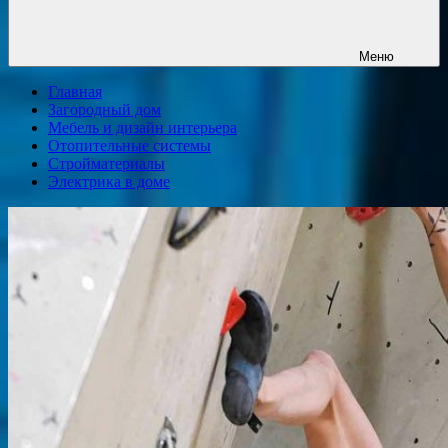
Меню
Главная
Загородный дом
Мебель и дизайн интерьера
Отопительные системы
Стройматериалы
Электрика в доме