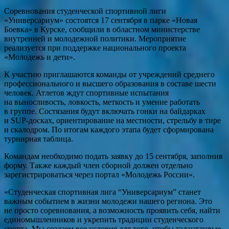
Соревнования студенческой спортивной лиги
«Универсариум» состоятся 17 сентября в парке «Новая
Боевка» в Курске, сообщили в областном министерстве
внутренней и молодежной политики. Мероприятие
реализуется при поддержке национального проекта
«Молодежь и дети».
К участию приглашаются команды от учреждений среднего
профессионального и высшего образования в составе шести
человек. Атлетов ждут спортивные испытания
на выносливость, ловкость, меткость и умение работать
в группе. Состязания будут включать гонки на байдарках
и SUP-досках, ориентирование на местности, стрельбу в тире
и скалодром. По итогам каждого этапа будет сформирована
турнирная таблица.
Командам необходимо подать заявку до 15 сентября, заполнив
форму. Также каждый член сборной должен отдельно
зарегистрироваться через портал «Молодежь России».
«Студенческая спортивная лига “Универсариум” станет
важным событием в жизни молодежи нашего региона. Это
не просто соревнования, а возможность проявить себя, найти
единомышленников и укрепить традиции студенческого
спорта. Мы создаем все условия для того, чтобы талантливые