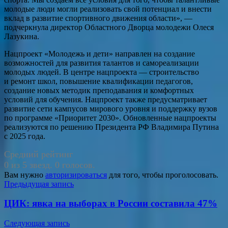
молодые люди могли реализовать свой потенциал и внести
вклад в развитие спортивного движения области», —
подчеркнула директор Областного Дворца молодежи Олеся
Лазукина.
Нацпроект «Молодежь и дети» направлен на создание
возможностей для развития талантов и самореализации
молодых людей. В центре нацпроекта — строительство
и ремонт школ, повышение квалификации педагогов,
создание новых методик преподавания и комфортных
условий для обучения. Нацпроект также предусматривает
развитие сети кампусов мирового уровня и поддержку вузов
по программе «Приоритет 2030». Обновленные нацпроекты
реализуются по решению Президента РФ Владимира Путина
с 2025 года.
Средний рейтинг
0 из 5 звезд. 0 голосов.
Вам нужно
авторизироваться
для того, чтобы проголосовать.
Навигация
Предыдущая запись
по
ЦИК: явка на выборах в России составила 47%
записям
Следующая запись