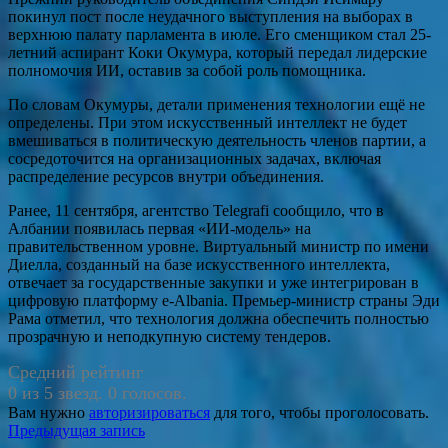
покинул пост после неудачного выступления на выборах в
верхнюю палату парламента в июле. Его сменщиком стал 25-
летний аспирант Коки Окумура, который передал лидерские
полномочия ИИ, оставив за собой роль помощника.
По словам Окумуры, детали применения технологии ещё не
определены. При этом искусственный интеллект не будет
вмешиваться в политическую деятельность членов партии, а
сосредоточится на организационных задачах, включая
распределение ресурсов внутри объединения.
Ранее, 11 сентября, агентство Telegrafi сообщило, что в
Албании появилась первая «ИИ-модель» на
правительственном уровне. Виртуальный министр по имени
Диелла, созданный на базе искусственного интеллекта,
отвечает за государственные закупки и уже интегрирован в
цифровую платформу e-Albania. Премьер-министр страны Эди
Рама отметил, что технология должна обеспечить полностью
прозрачную и неподкупную систему тендеров.
Средний рейтинг
0 из 5 звезд. 0 голосов.
Вам нужно
авторизироваться
для того, чтобы проголосовать.
Навигация
Предыдущая запись