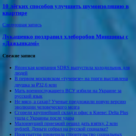
по
10 лёгких способов улучшить шумоизоляцию в
записям
квартире
Следующая запись
Лукашенко поздравил хлеборобов Минщины с
«Дажынкамi»
Свежие записи
Японская компания SDRS выпустила холодильник для
людей
В первом московском «тучерезе» на торги выставлена
двушка за ₽32,6 млн
Мать военнослужащего ВСУ избили на Украине за
русский язык
Не мясо, а сахар? Ученые предложили новую версию
эволюции человеческого мозга
Сгорели крупнейший склад и офис в Киеве: Delta Plus
ушла с Украины после удара
Малоимущий приезжий решил дать взятку. 2 млн
рублей. Деньги собрал на русской социалке?
Прокуратура проверила строительство социальных