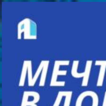
Перейти
к
содержимому