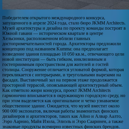
Победителем открытого международного конкурса,
запущенного в апреле 2024 года, стало бюро JKMM Architects.
Музей архитектуры и дизайна по проекту команды построят в
Южной гавани — историческом квартале в центре
Хельсинки, расположенном вблизи главных
достопримечательностей города. Архитекторы предложили
концепцию под названием Kumma: она предполагает
возведение здания площадью 10 050 кв.м., отвечающего цели
новой институции — быть гибким, инклюзивным и
гостеприимным пространством для жителей и гостей
столицы. Сооружение отличается угловатой формой, которая
перекликается с интерьерами, и треугольными вырезами на
фасадах. Выставочный зал на первом этаже продолжается
просторной террасой, опоясывающей архитектурный объем.
Как отметило жюри конкурса, проект JKMM Architects
гармонично вписывается в окружающую городскую среду, но
при этом выделяется как оригинальное и четко узнаваемое
общественное здание. Ожидается, что музей вместит около
900 000 экспонатов, включая работы знаменитых финских
дизайнеров и архитекторов, таких как Айно и Алвар Аалто,
Ээро Аарнио, Майя Изола, Элиэль и Ээро Сааринен, а также
знаковые продукты всемирно известных финских брендов.