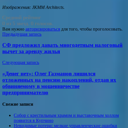
Изображения: JKMM Architects.
Средний рейтинг
0 из 5 звезд. 0 голосов.
Вам нужно
авторизироваться
для того, чтобы проголосовать.
Навигация
Предыдущая запись
по
СФ предложил давать многодетным налоговый
записям
вычет за аренду жилья
Следующая запись
«Денег нет»: Олег Газманов лишился
отложенных на пенсию накоплений, отдав их
обвиняемому в мошенничестве
предпринимателю
Свежие записи
Собор с крестильным храмом и выставочным холлом
появится в Купчино
Невидимые потери: мелкие управленческие ошибки