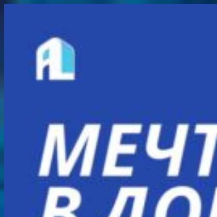
Перейти
к
содержимому