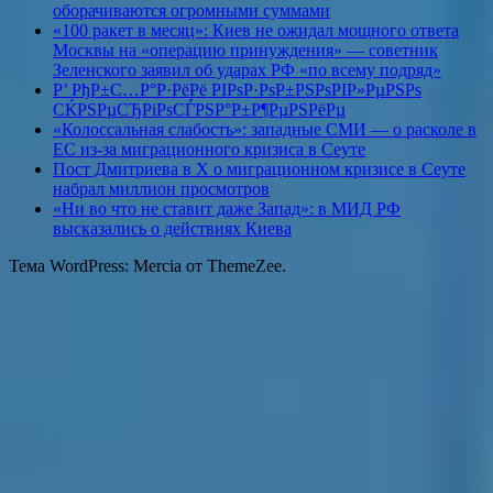
оборачиваются огромными суммами
«100 ракет в месяц»: Киев не ожидал мощного ответа
Москвы на «операцию принуждения» — советник
Зеленского заявил об ударах РФ «по всему подряд»
Р’ РђР±С…Р°Р·РёРё РІРѕР·РѕР±РЅРѕРІР»РµРЅРѕ
СЌРЅРµСЂРіРѕСЃРЅР°Р±Р¶РµРЅРёРµ
«Колоссальная слабость»: западные СМИ — о расколе в
ЕС из-за миграционного кризиса в Сеуте
Пост Дмитриева в X о миграционном кризисе в Сеуте
набрал миллион просмотров
«Ни во что не ставит даже Запад»: в МИД РФ
высказались о действиях Киева
Тема WordPress: Mercia от ThemeZee.