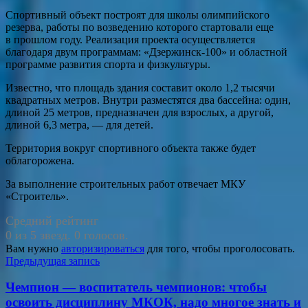
Спортивный объект построят для школы олимпийского
резерва, работы по возведению которого стартовали еще
в прошлом году. Реализация проекта осуществляется
благодаря двум программам: «Дзержинск-100» и областной
программе развития спорта и физкультуры.
Известно, что площадь здания составит около 1,2 тысячи
квадратных метров. Внутри разместятся два бассейна: один,
длиной 25 метров, предназначен для взрослых, а другой,
длиной 6,3 метра, — для детей.
Территория вокруг спортивного объекта также будет
облагорожена.
За выполнение строительных работ отвечает МКУ
«Строитель».
Средний рейтинг
0 из 5 звезд. 0 голосов.
Вам нужно
авторизироваться
для того, чтобы проголосовать.
Навигация
Предыдущая запись
по
Чемпион — воспитатель чемпионов: чтобы
записям
освоить дисциплину МКОК, надо многое знать и