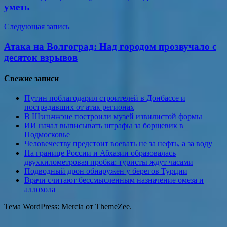
уметь
Следующая запись
Атака на Волгоград: Над городом прозвучало с
десяток взрывов
Свежие записи
Путин поблагодарил строителей в Донбассе и
пострадавших от атак регионах
В Шэньчжэне построили музей извилистой формы
ИИ начал выписывать штрафы за борщевик в
Подмосковье
Человечеству предстоит воевать не за нефть, а за воду
На границе России и Абхазии образовалась
двухкилометровая пробка: туристы ждут часами
Подводный дрон обнаружен у берегов Турции
Врачи считают бессмысленным назначение омеза и
аллохола
Тема WordPress: Mercia от ThemeZee.