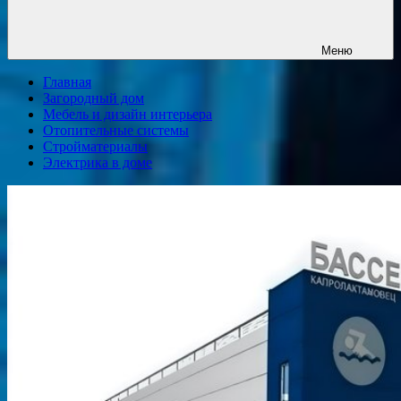
Меню
Главная
Загородный дом
Мебель и дизайн интерьера
Отопительные системы
Стройматериалы
Электрика в доме