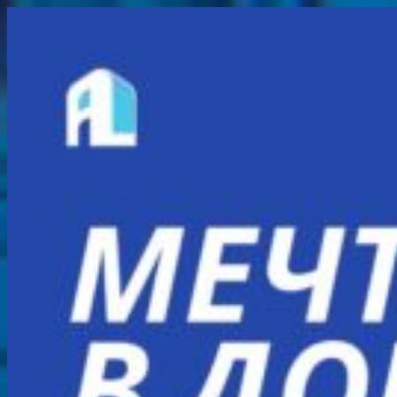
Перейти
к
содержимому