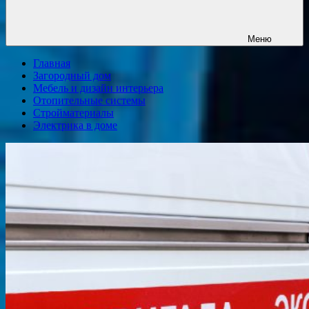
Меню
Главная
Загородный дом
Мебель и дизайн интерьера
Отопительные системы
Стройматериалы
Электрика в доме