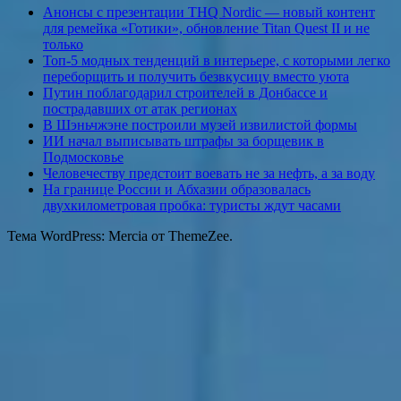
Анонсы с презентации THQ Nordic — новый контент
для ремейка «Готики», обновление Titan Quest II и не
только
Топ-5 модных тенденций в интерьере, с которыми легко
переборщить и получить безвкусицу вместо уюта
Путин поблагодарил строителей в Донбассе и
пострадавших от атак регионах
В Шэньчжэне построили музей извилистой формы
ИИ начал выписывать штрафы за борщевик в
Подмосковье
Человечеству предстоит воевать не за нефть, а за воду
На границе России и Абхазии образовалась
двухкилометровая пробка: туристы ждут часами
Тема WordPress: Mercia от ThemeZee.