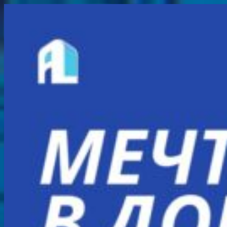
Перейти
к
содержимому