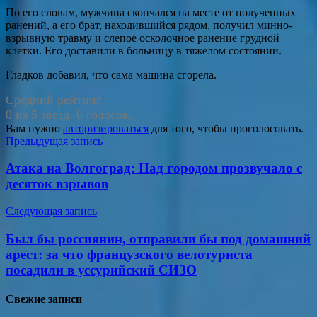
По его словам, мужчина скончался на месте от полученных
ранений, а его брат, находившийся рядом, получил минно-
взрывную травму и слепое осколочное ранение грудной
клетки. Его доставили в больницу в тяжелом состоянии.
Гладков добавил, что сама машина сгорела.
Средний рейтинг
0 из 5 звезд. 0 голосов.
Вам нужно
авторизироваться
для того, чтобы проголосовать.
Навигация
Предыдущая запись
по
Атака на Волгоград: Над городом прозвучало с
записям
десяток взрывов
Следующая запись
Был бы россиянин, отправили бы под домашний
арест: за что французского велотуриста
посадили в уссурийский СИЗО
Свежие записи