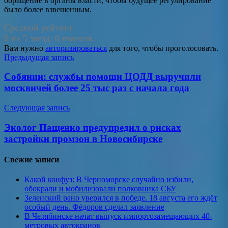
обращение в органы власти, чтобы будущее регулирование
было более взвешенным.
Средний рейтинг
0 из 5 звезд. 0 голосов.
Вам нужно
авторизироваться
для того, чтобы проголосовать.
Навигация
Предыдущая запись
по
Собянин: службы помощи ЦОДД выручили
записям
москвичей более 25 тыс раз с начала года
Следующая запись
Эколог Пащенко предупредил о рисках
застройки промзон в Новосибирске
Свежие записи
Какой конфуз: В Черноморске случайно избили,
обокрали и мобилизовали полковника СБУ
Зеленский рано уверился в победе. 18 августа его ждёт
особый день. Фёдоров сделал заявление
В Челябинске начат выпуск импортозамещающих 40-
метровых автокранов