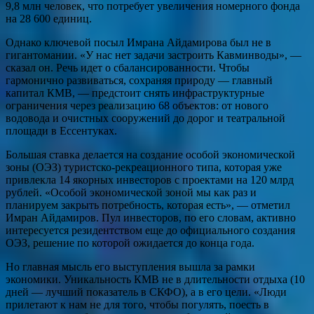
9,8 млн человек, что потребует увеличения номерного фонда
на 28 600 единиц.
Однако ключевой посыл Имрана Айдамирова был не в
гигантомании. «У нас нет задачи застроить Кавминводы», —
сказал он. Речь идет о сбалансированности. Чтобы
гармонично развиваться, сохраняя природу — главный
капитал КМВ, — предстоит снять инфраструктурные
ограничения через реализацию 68 объектов: от нового
водовода и очистных сооружений до дорог и театральной
площади в Ессентуках.
Большая ставка делается на создание особой экономической
зоны (ОЭЗ) туристско-рекреационного типа, которая уже
привлекла 14 якорных инвесторов с проектами на 120 млрд
рублей. «Особой экономической зоной мы как раз и
планируем закрыть потребность, которая есть», — отметил
Имран Айдамиров. Пул инвесторов, по его словам, активно
интересуется резидентством еще до официального создания
ОЭЗ, решение по которой ожидается до конца года.
Но главная мысль его выступления вышла за рамки
экономики. Уникальность КМВ не в длительности отдыха (10
дней — лучший показатель в СКФО), а в его цели. «Люди
прилетают к нам не для того, чтобы погулять, поесть в