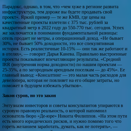
Парадокс, однако, в том, что «чем хуже в регионе развита
инфраструктура, тем дороже вы будете продавать свой
проект». Яркий пример — те же КМВ, где цены на
качественные проекты взлетели с 375 тыс. рублей за
квадратный метр в 2022 году до 550-770 тыс. сегодня. Успех
же заключается в понимании фундаментальной разницы:
отель продает не метры, а операционный доход. «Не бывает
30%, не бывает 50% доходности, это все спекулятивная
история. Есть реалистичные 10-15% — они так же работают и
в отелях», — говорит Дарья Канева. Правильно выстроенные
проекты показывают впечатляющие результаты. «Средний
IRR (внутренняя норма доходности) по нашим проектам —
25-35%, а по загородным арендным поселкам — до 45%». Ее
главный вывод: «Консалтинг — это малая часть расходов для
девелопера, которая не повлияет на его общие затраты, но
поможет в будущем избежать убытков».
Закон суров, но это закон
Энтузиазм инвесторов и советы консультантов упираются в
суровую правовую реальность, о которой напомнил
основатель бюро «Де-юре» Никита Филиппов. «На этом пути
есть много юридических рисков, и нужно помимо того что
гореть желанием заработать, думать, как не потерять», —