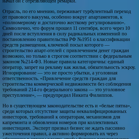
начал он с отрезвляющей ремарки.
Отрасль, по его мнению, переживает турбулентный переход
от правового вакуума, особенно вокруг апартаментов, к
«полномерному и достаточно жесткому регулированию».
Символично, что форум прошел 11 сентября, всего через 10
дней после вступления в силу радикальных изменений по
постановлению правительства РФ №1951 о классификации
средств размещения, ключевой посыл которого —
строительство апарт-отелей с привлечением денег граждан
возможно, но только в строгом соответствии с федеральным
законом №214-ФЗ. Новые правила категоричны: единый
оператор, запрет на рекламу как жилья, обязательность эскроу.
Игнорирование — это не просто убытки, а уголовная
ответственность. «Привлечение средств граждан для
строительства коммерческой недвижимости без соблюдения
требований 214-го федерального закона — это уголовное
преступление», — предупредил Никита Филиппов.
Но в существующем законодательстве есть и «белые пятна»,
среди которых отсутствие защиты неквалифицированных
инвесторов, требований к операторам, механизмов для
капремонта и обновления номеров при коллективных
инвестициях. Эксперт призвал бизнес не ждать пассивно
ужесточения правил, а активно формировать их через