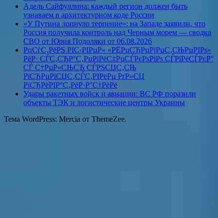
Адель Сайфуллина: каждый регион должен быть
узнаваем в архитектурном коде России
«У Путина лопнуло терпение»: на Западе заявили, что
Россия получила контроль над Черным морем — сводка
СВО от Юрия Подоляки от 06.08.2026
РџСѓС‚РёРЅ РІС‹РІРµР» «РЁРµСЂРµРјРµС‚СЊРµРІРѕ»
РёР· СЃС‚СЂР°С‚РµРіРёС‡РµСЃРєРѕРіРѕ СЃРїРёСЃРєР°
СЃ С†РµР»СЊСЋ СЃРЅСЏС‚СЊ
РїСЂРµРїСЏС‚СЃС‚РІРёРµ РґР»СЏ
РїСЂРёРІР°С‚РёР·Р°С†РёРё
Удары ракетных войск и авиации: ВС РФ поразили
объекты ТЭК и логистические центры Украины
Тема WordPress: Mercia от ThemeZee.