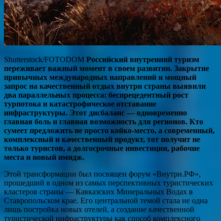
Shutterstock/FOTODOM
Российский внутренний туризм
переживает важный момент в своем развитии. Закрытие
привычных международных направлений и мощный
запрос на качественный отдых внутри страны выявили
два параллельных процесса: беспрецедентный рост
турпотока и катастрофическое отставание
инфраструктуры. Этот дисбаланс — одновременно
главная боль и главная возможность для регионов. Кто
сумеет предложить не просто койко-место, а современный,
комплексный и качественный продукт, тот получит не
только туристов, а долгосрочные инвестиции, рабочие
места и новый имидж.
Этой трансформации был посвящен форум «Внутри.РФ»,
прошедший в одном из самых перспективных туристических
кластеров страны — Кавказских Минеральных Водах в
Ставропольском крае. Его центральной темой стала не одна
лишь постройка новых отелей, а создание качественной
туристической инфраструктуры как способ комплексного