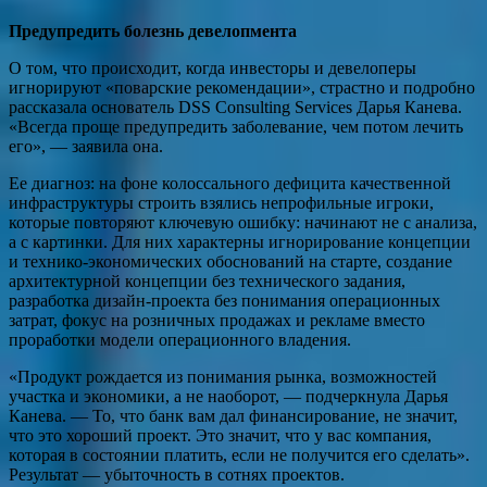
Предупредить болезнь девелопмента
О том, что происходит, когда инвесторы и девелоперы
игнорируют «поварские рекомендации», страстно и подробно
рассказала основатель DSS Consulting Services Дарья Канева.
«Всегда проще предупредить заболевание, чем потом лечить
его», — заявила она.
Ее диагноз: на фоне колоссального дефицита качественной
инфраструктуры строить взялись непрофильные игроки,
которые повторяют ключевую ошибку: начинают не с анализа,
а с картинки. Для них характерны игнорирование концепции
и технико-экономических обоснований на старте, создание
архитектурной концепции без технического задания,
разработка дизайн-проекта без понимания операционных
затрат, фокус на розничных продажах и рекламе вместо
проработки модели операционного владения.
«Продукт рождается из понимания рынка, возможностей
участка и экономики, а не наоборот, — подчеркнула Дарья
Канева. — То, что банк вам дал финансирование, не значит,
что это хороший проект. Это значит, что у вас компания,
которая в состоянии платить, если не получится его сделать».
Результат — убыточность в сотнях проектов.