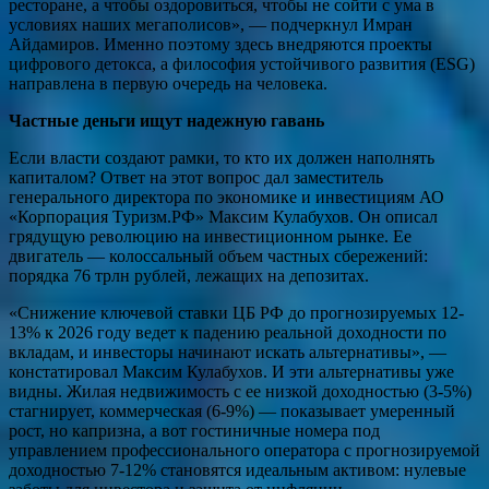
ресторане, а чтобы оздоровиться, чтобы не сойти с ума в
условиях наших мегаполисов», — подчеркнул Имран
Айдамиров. Именно поэтому здесь внедряются проекты
цифрового детокса, а философия устойчивого развития (ESG)
направлена в первую очередь на человека.
Частные деньги ищут надежную гавань
Если власти создают рамки, то кто их должен наполнять
капиталом? Ответ на этот вопрос дал заместитель
генерального директора по экономике и инвестициям АО
«Корпорация Туризм.РФ» Максим Кулабухов. Он описал
грядущую революцию на инвестиционном рынке. Ее
двигатель — колоссальный объем частных сбережений:
порядка 76 трлн рублей, лежащих на депозитах.
«Снижение ключевой ставки ЦБ РФ до прогнозируемых 12-
13% к 2026 году ведет к падению реальной доходности по
вкладам, и инвесторы начинают искать альтернативы», —
констатировал Максим Кулабухов. И эти альтернативы уже
видны. Жилая недвижимость с ее низкой доходностью (3-5%)
стагнирует, коммерческая (6-9%) — показывает умеренный
рост, но капризна, а вот гостиничные номера под
управлением профессионального оператора с прогнозируемой
доходностью 7-12% становятся идеальным активом: нулевые