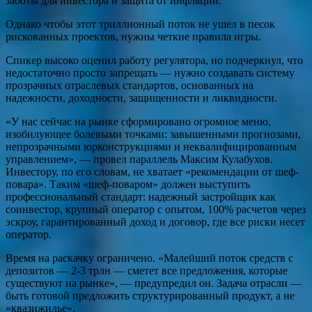
заботы для инвестора и защита от инфляции.
Однако чтобы этот триллионный поток не ушел в песок
рискованных проектов, нужны четкие правила игры.
Спикер высоко оценил работу регулятора, но подчеркнул, что
недостаточно просто запрещать — нужно создавать систему
прозрачных отраслевых стандартов, основанных на
надежности, доходности, защищенности и ликвидности.
«У нас сейчас на рынке сформировано огромное меню,
изобилующее болевыми точками: завышенными прогнозами,
непрозрачными юрконструкциями и неквалифицированным
управлением», — провел параллель Максим Кулабухов.
Инвестору, по его словам, не хватает «рекомендации от шеф-
повара». Таким «шеф-поваром» должен выступить
профессиональный стандарт: надежный застройщик как
соинвестор, крупный оператор с опытом, 100% расчетов через
эскроу, гарантированный доход и договор, где все риски несет
оператор.
Время на раскачку ограничено. «Малейший поток средств с
депозитов — 2-3 трлн — сметет все предложения, которые
существуют на рынке», — предупредил он. Задача отрасли —
быть готовой предложить структурированный продукт, а не
«квазижилье».