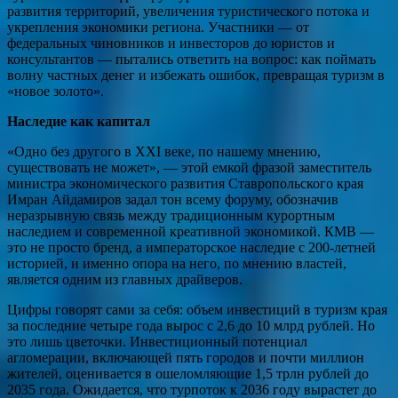
развития территорий, увеличения туристического потока и
укрепления экономики региона. Участники — от
федеральных чиновников и инвесторов до юристов и
консультантов — пытались ответить на вопрос: как поймать
волну частных денег и избежать ошибок, превращая туризм в
«новое золото».
Наследие как капитал
«Одно без другого в XXI веке, по нашему мнению,
существовать не может», — этой емкой фразой заместитель
министра экономического развития Ставропольского края
Имран Айдамиров задал тон всему форуму, обозначив
неразрывную связь между традиционным курортным
наследием и современной креативной экономикой. КМВ —
это не просто бренд, а императорское наследие с 200-летней
историей, и именно опора на него, по мнению властей,
является одним из главных драйверов.
Цифры говорят сами за себя: объем инвестиций в туризм края
за последние четыре года вырос с 2,6 до 10 млрд рублей. Но
это лишь цветочки. Инвестиционный потенциал
агломерации, включающей пять городов и почти миллион
жителей, оценивается в ошеломляющие 1,5 трлн рублей до
2035 года. Ожидается, что турпоток к 2036 году вырастет до