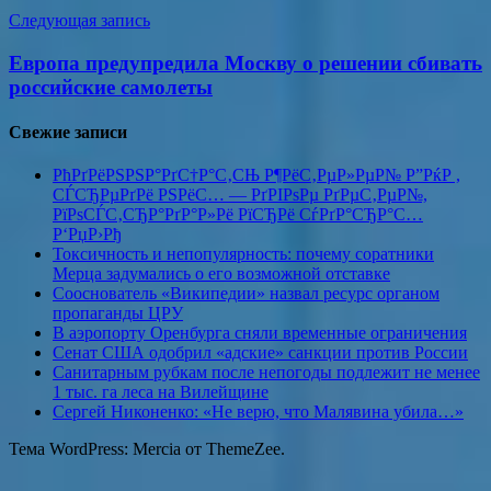
Следующая запись
Европа предупредила Москву о решении сбивать
российские самолеты
Свежие записи
РћРґРёРЅРЅР°РґС†Р°С‚СЊ Р¶РёС‚РµР»РµР№ Р”РќР ,
СЃСЂРµРґРё РЅРёС… — РґРІРѕРµ РґРµС‚РµР№,
РїРѕСЃС‚СЂР°РґР°Р»Рё РїСЂРё СѓРґР°СЂР°С…
Р‘РџР›Рђ
Токсичность и непопулярность: почему соратники
Мерца задумались о его возможной отставке
Сооснователь «Википедии» назвал ресурс органом
пропаганды ЦРУ
В аэропорту Оренбурга сняли временные ограничения
Сенат США одобрил «адские» санкции против России
Санитарным рубкам после непогоды подлежит не менее
1 тыс. га леса на Вилейщине
Сергей Никоненко: «Не верю, что Малявина убила…»
Тема WordPress: Mercia от ThemeZee.