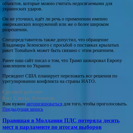
объектов, которые можно считать недосягаемыми для
украинских ударов.
Он не уточнил, идёт ли речь о применении именно
американских вооружений или же о более широком
разрешении.
Спецпредставитель также допустил, что обращение
Владимира Зеленского с просьбой о поставках крылатых
ракет Tomahawk может быть связано с этим решением.
Ранее наш сайт писал о том, что Трамп шокировал Европу
заявлением по Украине.
Президент США планирует переложить все решения по
урегулировании конфликта на страны НАТО.
Средний рейтинг
0 из 5 звезд. 0 голосов.
Вам нужно
авторизироваться
для того, чтобы проголосовать.
Навигация
Предыдущая запись
по
Правящая в Молдавии ПДС потеряла десять
записям
мест в парламенте по итогам выборов