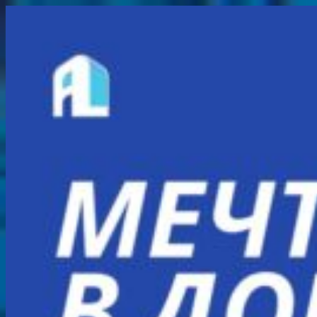
Перейти
к
содержимому