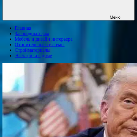
Меню
Главная
Загородный дом
Мебель и дизайн интерьера
Отопительные системы
Стройматериалы
Электрика в доме