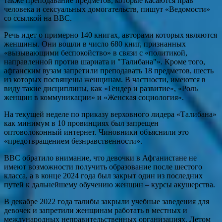
также преподавание предметов, которые касаются прав
человека и сексуальных домогательств, пишут «Ведомости»
со ссылкой на BBC.
Речь идет о примерно 140 книгах, авторами которых являются
женщины. Они вошли в число 680 книг, признанных
«вызывающими беспокойство» в связи с «политикой,
направленной против шариата и "Талибана"». Кроме того,
афганским вузам запретили преподавать 18 предметов, шесть
из которых посвящены женщинам. В частности, имеются в
виду такие дисциплины, как «Гендер и развитие», «Роль
женщин в коммуникации» и «Женская социология».
На текущей неделе по приказу верховного лидера «Талибана»
как минимум в 10 провинциях был запрещен
оптоволоконный интернет. Чиновники объяснили это
«предотвращением безнравственности».
BBC обратило внимание, что девочки в Афганистане не
имеют возможности получить образование после шестого
класса, а в конце 2024 года был закрыт один из последних
путей к дальнейшему обучению женщин – курсы акушерства.
В декабре 2022 года талибы закрыли учебные заведения для
девочек и запретили женщинам работать в местных и
международных неправительственных организациях. Летом