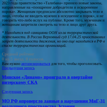
2023 года правительство «Талибана» приняло новые законы,
направленные на «поощрение добродетели и искоренение
порока». Женщинам предписали абсолютно закрывать тело и
лицо, «чтобы не вводить мужчин в искушение и порок», и не
говорить что-либо вслух на публике. Кроме того, мужчинам и
женщинам запретили смотреть на тело и лицо друг друга.
* Находится под санкциями ООН из-за террористической
деятельности. В России Верховный суд 17.04.25 приостановил
запрет деятельности движения, но оно еще находится в РФ в
списке террористических организаций.
Средний рейтинг
0 из 5 звезд. 0 голосов.
Вам нужно
авторизироваться
для того, чтобы проголосовать.
Навигация
Предыдущая запись
по
Минское «Динамо» проиграло в овертайме
записям
питерскому СКА
Следующая запись
МО РФ опровергло данные о нарушении МиГ-31
воздушного пространства Эстонии