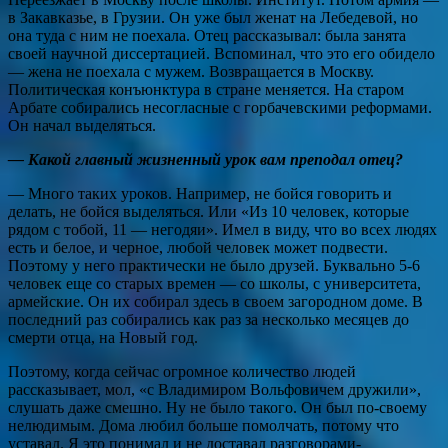
в Закавказье, в Грузии. Он уже был женат на Лебедевой, но
она туда с ним не поехала. Отец рассказывал: была занята
своей научной диссертацией. Вспоминал, что это его обидело
— жена не поехала с мужем. Возвращается в Москву.
Политическая конъюнктура в стране меняется. На старом
Арбате собирались несогласные с горбачевскими реформами.
Он начал выделяться.
— Какой главный жизненный урок вам преподал отец?
— Много таких уроков. Например, не бойся говорить и
делать, не бойся выделяться. Или «Из 10 человек, которые
рядом с тобой, 11 — негодяи». Имел в виду, что во всех людях
есть и белое, и черное, любой человек может подвести.
Поэтому у него практически не было друзей. Буквально 5-6
человек еще со старых времен — со школы, с университета,
армейские. Он их собирал здесь в своем загородном доме. В
последний раз собирались как раз за несколько месяцев до
смерти отца, на Новый год.
Поэтому, когда сейчас огромное количество людей
рассказывает, мол, «с Владимиром Вольфовичем дружили»,
слушать даже смешно. Ну не было такого. Он был по-своему
нелюдимым. Дома любил больше помолчать, потому что
уставал. Я это понимал и не доставал разговорами-