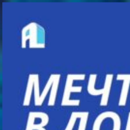
Перейти
к
содержимому