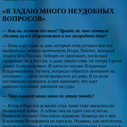
«Я ЗАДАЮ МНОГО НЕУДОБНЫХ
ВОПРОСОВ»
— Как вы живете без него? Правда ли, что мечтали
сделать музей Жириновского в его загородном доме?
— Пока идут суды за дом, который отец оставил мне
(на
квадратные метры претендует Игорь Лебедев, который
живет не в России)
. Лебедев не приезжает, поскольку
проживает не в России, и даже сменил имя, он теперь Гарсия
Давид Александрович. Я написал письмо Владимиру
Владимировичу Путину, попросил обратить внимание на
ситуацию — меня хотят выбросить из дома. Я по всем
инстанциям прошелся, и мне намекают, что идет
административное давление на суды.
— Что говорит ваша мама по этому поводу?
— Когда я боролся за жизнь отца, мама тоже оказалась на
больничной койке. А сейчас она на один глаз ослепла.
Пожилой человек! Она очень скромная. Никогда ни о чем
Владимира Вольфовича не просила. Недавно, как пенсионер,
получила путевку от московского правительства и поехала в