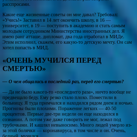
расспросами.
Какие еще жизненные советы он мне давал? Требовал:
«Учись!» Заставил в 14 лет окончить школу, в 16 —
университет, в 19 — поступить в академию и стать самым
молодым сотрудником Министерства иностранных дел. Я
имею ранг атташе, дипломат, два года отработал в МИДе.
Этим исполнил, скажем, его какую-то детскую мечту. Он сам
хотел попасть в МИД.
«ОЧЕНЬ МУЧИЛСЯ ПЕРЕД
СМЕРТЬЮ»
— О чем общались в последний раз, перед его смертью?
— Да не было какого-то «последнего раза», ничто вообще не
предвещало беду. Ему резко стало плохо. Поместили в
больницу. Я туда примчался и находился рядом днем и ночью.
Прогнозы были плохими. Поражение легких — 40-50
процентов. Первые две-три недели он еще находился в
сознании. А потом уже даже говорить не мог, лежал под
трубочками. И кашлял невыносимо. Много людей умерло из-
за этой болячки — коронавируса, в том числе и он. Очень,
бедный, мучился.