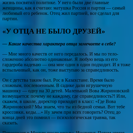
жизнь посвятил политике. У него были две главные
женщины, как я считаю: матушка Россия и партия — самый
любимый его ребенок. Отец жил партией, все сделал для
партии.
«У ОТЦА НЕ БЫЛО ДРУЗЕЙ»
— Какие качества характера отца замечаете в себе?
— Мне много качеств от него передалось. И мы по тело­
сложению абсолютно одинаковые. Я любую вещь из его
гардероба надеваю — она мне один в один подходит. И я тоже
вспыльчивый, как он, тоже выступаю за справедливость.
Он с детства таким был. Рос в Казахстане. Время было
сложным, послевоенным. В садике дали игрушечную
машинку — одну на 30 детей. Маленький Вова Жириновский
возмущается: почему не каждому, где справедливость?! Или,
скажем, в школе, директор приходит в класс: «Где Вова
Жириновский? Мы знаем, что ты из бедной семьи. Вот тебе
кроссовки, кеды…» Ну зачем при всех говорить? Отец до
конца дней это помнил — психологическая травма, так
сказать.
Переезжает в Москву после школы. Институт. Потом армия —