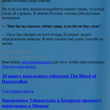
жизнь положил ради партии.
Но если я и мои знания понадобятся нашей стране, то всегда
готов ей служить. Я люблю Россию, считаю себя русским
человеком.
— Что бы вы сказали сейчас отцу, если бы он был жив?
— Он и так смотрит на всех оттуда. Я уверен, делает
определенные выводы. Я могу сказать ему одно: спасибо за
жизнь.
Средний рейтинг
0 из 5 звезд. 0 голосов.
Вам нужно
авторизироваться
для того, чтобы проголосовать.
Навигация
Предыдущая запись
по
30 минут начального геймплея The Blood of
записям
Dawnwalker
Следующая запись
Президенты Узбекистана и Беларуси проведут
переговоры в Минске