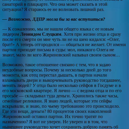
санаторий в плацкарте. Что она может сказать в этой
ситуации? Я стараюсь ее не волновать лишний раз.
— Возможно, ЛДПР могла бы за вас вступиться?
— К сожалению, мы не нашли общего языка с ее новым
лидером
Леонидом Слуцким
. Хотя при жизни отца и сразу
после его смерти он мне чуть ли не на шею кидался: «Олег,
брат!» А теперь отгородился — общаться не желает. От имени
партии приходят письма в суды: мол, никакого Олега не
знают, мало ли кого Жириновский называл своим сыном…
Возможно, такое отношение связано с тем, что я задаю
неудобные вопросы. Почему за несколько дней до того
момента, как отец перестал дышать, в партии начали
взламывать двери и выкорчевывать руководство тогдашнее,
менять людей? У отца было несколько сейфов в Госдуме и в
его московской квартире. Я лично — с ведома отца и по его
просьбе — складывал туда деньги. Хранились также часы,
семейные реликвии. Я знаю людей, которые эти сейфы
вскрывали, и знаю, по чьему требованию это происходило.
Где эти вещи, деньги? 80 процентов своих накоплений
Жириновский оставил партии. Их точно тратят по
назначению? Я вот не уверен. Не уверен и в том, что
нынешнее руководство хочет сохранить добрую память об