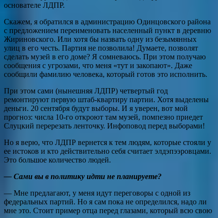
основателе ЛДПР.
Скажем, я обратился в администрацию Одинцовского района
с предложением переименовать населенный пункт в деревню
Жириновского. Или хотя бы назвать одну из безымянных
улиц в его честь. Партия не позволила! Думаете, позволят
сделать музей в его доме? Я сомневаюсь. При этом получаю
сообщения с угрозами, что меня «тут и закопают». Даже
сообщили фамилию человека, который готов это исполнить.
При этом сами (нынешняя ЛДПР) четвертый год
ремонтируют первую штаб-квартиру партии. Хотя выделены
деньги. 20 сентября будут выборы. И я уверен, вот мой
прогноз: числа 10-го откроют там музей, помпезно приедет
Слуцкий перерезать ленточку. Инфоповод перед выборами!
Но я верю, что ЛДПР вернется к тем людям, которые стояли у
ее истоков и кто действительно себя считает элдэпээровцами.
Это большое количество людей.
— Сами вы в политику идти не планируете?
— Мне предлагают, у меня идут переговоры с одной из
федеральных партий. Но я сам пока не определился, надо ли
мне это. Стоит пример отца перед глазами, который всю свою