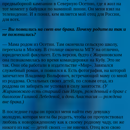
предвыборной кампании в Северную Осетию, где я жил на
тот момент у бабушки по маминой линии. Он меня взял на
телевидение. И я понял, кем является мой отец для России,
для всех.
— Вы появились на свет вне брака. Почему родители так и
не поженились?
— Мама родом из Осетии. Там окончила сельскую школу,
переехала в Москву. В столице окончила МГУ на отлично,
юридический факультет. Есть версия, будто с Жириновским
она познакомилась во время командировки на Кубу. Это не
так. Они оба работали в издательстве «Мир». Завязался
служебный роман, и появился я. Есть фотография, на которой
запечатлен Владимир Вольфович, встречающий маму со мной
из роддома. Остальных своих детей, по словам отца, из
роддома он забирать не успевал в силу занятости.
(У
Жириновского есть старший сын Игорь, рожденный в браке с
биологом Галиной Лебедевой, и дочь Анастасия — рождена
вне брака.)
В последние годы он просил меня найти ему девушку
молодую, которая могла бы родить, чтобы он прочувствовал
любовь к новорожденному как к своему родному чаду, он же
никого из нас — детей своих — не нянчил. Отец всю свою