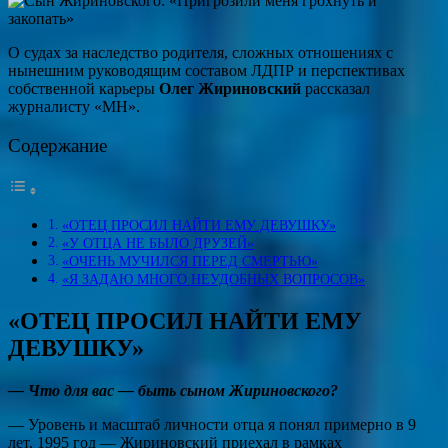
О судах за наследство родителя, сложных отношениях с
нынешним руководящим составом ЛДПР и перспективах
собственной карьеры
Олег Жириновский
рассказал
журналисту «МН».
Содержание
«ОТЕЦ ПРОСИЛ НАЙТИ ЕМУ ДЕВУШКУ»
«У ОТЦА НЕ БЫЛО ДРУЗЕЙ»
«ОЧЕНЬ МУЧИЛСЯ ПЕРЕД СМЕРТЬЮ»
«Я ЗАДАЮ МНОГО НЕУДОБНЫХ ВОПРОСОВ»
«ОТЕЦ ПРОСИЛ НАЙТИ ЕМУ
ДЕВУШКУ»
— Что для вас — быть сыном Жириновского?
— Уровень и масштаб личности отца я понял примерно в 9
лет. 1995 год — Жириновский приехал в рамках