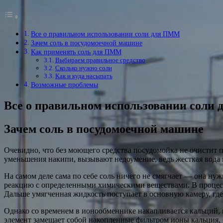
Все о правильном использовании соли для ПММ
Зачем соль в посудомоечной машине
Как применять соль для ПММ
Выбираем правильное средство
Сколько нужно соли
Как и куда насыпать
Возможные проблемы
Все о правильном использовании соли
Зачем соль в посудомоечной машине
Очевидно, что без моющего средства посудомойка не очистит по
уменьшения накипи, вызывают недоумение, ведь жесткая вода 
На самом деле сама по себе соль ничего не смягчает — она ну
реакцию с определенными химическими веществами. В процессе 
Дальше умягченная жидкость поступает в основную камеру, где
Однако со временем в ионообменнике накапливается кальций, из
элемент замещает собой накопленные фильтром ионы кальция, 