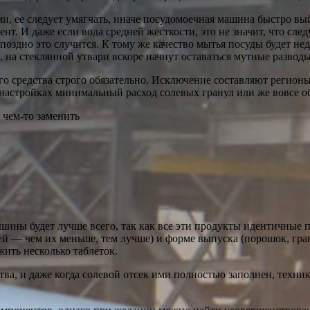
и, ее следует умягчать, иначе посудомоечная машина быстро вый
нт. И даже если вода средней жесткости, это не значит, что след
 поздно это случится. К тому же качество мытья посуды будет не
 на стеклянной утвари вскоре начнут оставаться мутные разводы
о средства строго обязательно. Исключение составляют регионы
настройках минимальный расход солевых гранул или же вовсе об
ашины будет лучше всего, так как все эти продукты идентичные 
сей — чем их меньше, тем лучше) и форме выпуска (порошок, гра
ить несколько таблеток.
а, и даже когда солевой отсек ими полностью заполнен, техник