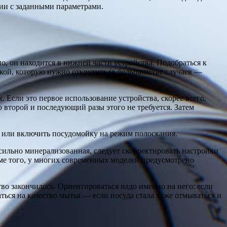
вии с заданными параметрами.
о, он находится в нижней части устройства. Подобраться к
кой, которую нужно открутить (в большинстве случаев —
. Если это первое использование устройства, скорее всего,
 второй и последующий разы этого не требуется. Затем
й или включить посудомойку на режим полоскания.
 сильно минерализованная, следует скорректировать настройки
оме того, у многих современных моделей предусмотрено
во закончилось. Ориентироваться надо именно на него: если
аться на качество мытья — если посуда стала хуже отмываться и