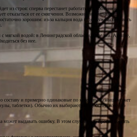
дет из строя: сперва перестанет работать ионообменник, а
ует отказаться от ее смягчения. Возможно, накипь будет
достаточно хорошим: из-за кальция вода будет хуже вспенивать
.
 с мягкой водой: в Ленинградской области, Карелии, Адыгее,
ходиться без нее.
по составу и примерно одинаковые по качеству. Разница может
нулы, таблетки). Обычно их выбирают по удобству: кому-то
а может выдавать ошибку. В этом случае надо просто достать