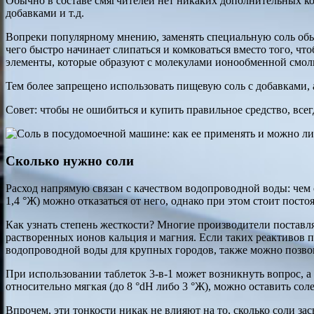
Обычно в составе смягчителей нет никаких дополнительных к
добавками и т.д.
Вопреки популярному мнению, заменять специальную соль обыч
чего быстро начинает слипаться и комковаться вместо того, чт
элементы, которые образуют с молекулами ионообменной смолы 
Тем более запрещено использовать пищевую соль с добавками,
Совет: чтобы не ошибиться и купить правильное средство, вс
Сколько нужно соли
Расход напрямую связан с качеством водопроводной воды: чем 
1,4 °Ж) можно отказаться от него, однако при этом стоит посто
Как узнать степень жесткости? Многие производители поставля
растворенных ионов кальция и магния. Если таких реактивов
водопроводной воды для крупных городов, также можно позвон
При использовании таблеток 3-в-1 может возникнуть вопрос, а 
относительно мягкая (до 8 °dH либо 3 °Ж), можно оставить со
Впрочем, эти тонкости никак не влияют на то, сколько соли з