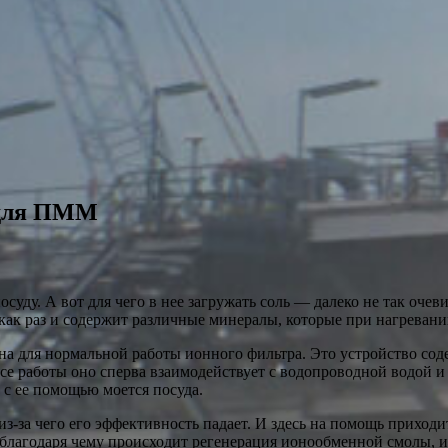
 для ПММ
суду. А вот для чего в нее загружать соль — далеко не так очев
как раз и содержит различные минералы, которые при нагревани
жна для нормальной работы ионного фильтра. Это устройство сод
работы оно сперва взаимодействует с водопроводной водой и от
 с ее помощью моется посуда.
-за чего его эффективность падает. И здесь на помощь приходит
благодаря чему происходит регенерация ионообменной смолы, и 