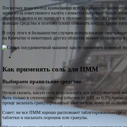
Поскольку вода из-под крана почти всегда насыщена минералам
затем из-за известкового налета сломается нагревательный элеме
нарастать долго и не приведет к поломке сразу же, но рано или
моющие средства и поэтому плохо отмывать посуду, кроме того,
В силу этого в большинстве случаев использование смягчающег
на Камчатке и некоторых других областях можно установить в 
Как применять соль для ПММ
Выбираем правильное средство
Нельзя сказать, какую соль использовать для посудомоечной м
быть только в степени очистки (обычно от 0,01 до 0,5% приме
проще засыпать гранулированный смягчитель, кому-то — полож
Совет: не все ПММ хорошо распознают таблетированные средств
таблетки и насыпать порошок или гранулы.