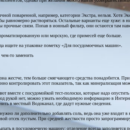
омпонентов, однако при желании можно найти усовершенствова
ной поваренной, например, категории Экстра, нельзя. Хотя Экс
обы равномерно растворяться. Остальные варианты еще хуже: в ни
прочные связи. Попав в ионный фильтр, они остаются там навсе
 ароматизированную или морскую, где примесей еще больше.
егда ищите на упаковке пометку «Для посудомоечных машин».
она жестче, тем больше смягчающего средства понадобится. При
янно контролировать этот показатель, так как минерализация може
ют вместе с посудомойкой тест-полоски, которые надо опустить 
 под рукой нет, можно узнать необходимую информацию в Интерн
ить в местный Водоканал, где дадут нужные сведения.
нужно ли дополнительно добавлять соль, ведь она уже входит в 
левой отсек пустым. При средней жесткости просто запрограммир
асыпать в посудомоечную машину: отделение всегда заполняется 