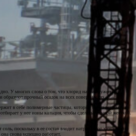
идно. У многих слова о том, что хлорид натрия нужен для
и образуют прочный осадок на всех поверхностях.
ержит в себе полимерные частицы, которые могут вступать в
бирает у нее ионы кальция, чтобы сделать не такой жесткой.
 соль, поскольку в ее состав входит натрий: этот химический
она снова успешно работает.