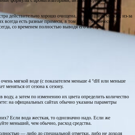
нные формулы с ароматизаторами, антибактериальными
тра действительно хорошо очищена, она слишком мелкая, из-за
х всегда есть разные примеси, в том числе, химические
гда, со временем полностью выводя его из строя.
 очень мягкой воде (с показателем меньше 4 °dH или меньше
т меняться от сезона к сезону.
в воду, а затем по изменению их цвета определить количество
ете: на официальных сайтах обычно указаны параметры
них? Если вода жесткая, то однозначно надо. Если же
уйте меньший, чем обычно, расход средства.
полностью — либо до специальной отметки, либо не доходя