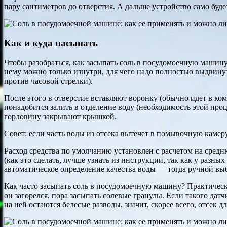
пару сантиметров до отверстия. А дальше устройство само буд
Как и куда насыпать
Чтобы разобраться, как засыпать соль в посудомоечную машину,
нему можно только изнутри, для чего надо полностью выдвину
против часовой стрелки).
После этого в отверстие вставляют воронку (обычно идет в комп
понадобится залить в отделение воду (необходимость этой про
горловину закрывают крышкой.
Совет: если часть воды из отсека вытечет в помывочную каме
Расход средства по умолчанию установлен с расчетом на средн
(как это сделать, лучше узнать из инструкции, так как у раз
автоматическое определение качества воды — тогда ручной выб
Как часто засыпать соль в посудомоечную машину? Практически
он загорелся, пора засыпать солевые гранулы. Если такого дат
на ней остаются белесые разводы, значит, скорее всего, отсек 