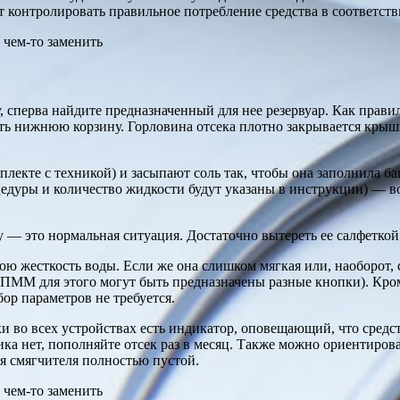
ет контролировать правильное потребление средства в соответст
 сперва найдите предназначенный для нее резервуар. Как правил
ть нижнюю корзину. Горловина отсека плотно закрывается крыш
лекте с техникой) и засыпают соль так, чтобы она заполнила бак
цедуры и количество жидкости будут указаны в инструкции) — во
ру — это нормальная ситуация. Достаточно вытереть ее салфетко
юю жесткость воды. Если же она слишком мягкая или, наоборот,
ных ПММ для этого могут быть предназначены разные кнопки). Кр
ор параметров не требуется.
 во всех устройствах есть индикатор, оповещающий, что средст
чика нет, пополняйте отсек раз в месяц. Также можно ориентиров
для смягчителя полностью пустой.