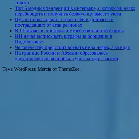
только
Топ-5 модных тенденций в интерьере, с которыми легко
переборщить и получить безвкусицу вместо уюта
Путин поблагодарил строителей в Донбассе и
пострадавших от атак регионах
В Шэньчжэне построили музей извилистой формы
ИИ начал выписывать штрафы за борщевик в
Подмосковье
Человечеству предстоит воевать не за нефть, а за воду
На границе России и Абхазии образовалась
двухкилометровая пробка: туристы ждут часами
Тема WordPress: Mercia от ThemeZee.