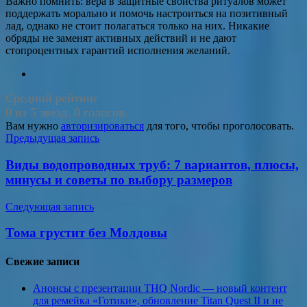
Важно помнить: вера в защитные свойства ритуалов может
поддержать морально и помочь настроиться на позитивный
лад, однако не стоит полагаться только на них. Никакие
обряды не заменят активных действий и не дают
стопроцентных гарантий исполнения желаний.
Средний рейтинг
0 из 5 звезд. 0 голосов.
Вам нужно
авторизироваться
для того, чтобы проголосовать.
Навигация
Предыдущая запись
по
Виды водопроводных труб: 7 вариантов, плюсы,
записям
минусы и советы по выбору размеров
Следующая запись
Тома грустит без Молдовы
Свежие записи
Анонсы с презентации THQ Nordic — новый контент
для ремейка «Готики», обновление Titan Quest II и не