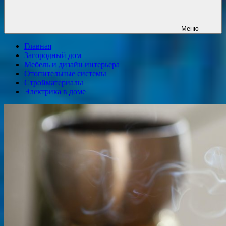
Меню
Главная
Загородный дом
Мебель и дизайн интерьера
Отопительные системы
Стройматериалы
Электрика в доме