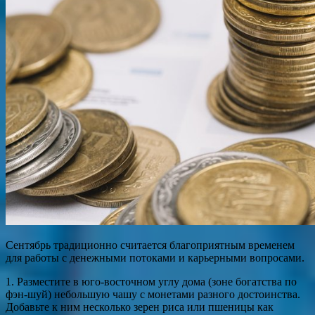
Сентябрь традиционно считается благоприятным временем
для работы с денежными потоками и карьерными вопросами.
1. Разместите в юго-восточном углу дома (зоне богатства по
фэн-шуй) небольшую чашу с монетами разного достоинства.
Добавьте к ним несколько зерен риса или пшеницы как