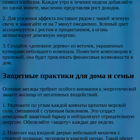
символ изобилия. Каждое утро в течение недели добавляйте
по одной монете, мысленно представляя рост доходов.
2. Для усиления эффекта поставьте рядом с чашей зеленую
свечу и зажигайте ее на 7 минут ежедневно. Зеленый цвет
ассоциируется с ростом и процветанием, а огонь
активизирует денежную энергию.
3. Создайте «денежное дерево» из веточек, украшенных
купюрами небольшого номинала. Поместите композицию в
прихожей, она будет привлекать финансовые возможности в
дом.
Защитные практики для дома и семьи
Осенние месяцы требуют особого внимания к энергетической
защите жилища от негативных воздействий.
1. Разложите по углам каждой комнаты щепотки морской
соли, смешанной с сушеным базиликом. Это создаст
невидимый защитный барьер и нейтрализует отрицательную
энергию. Обновляйте «защиту» каждые две недели.
2. Повесьте над входной дверью небольшой мешочек с
сушеной полынью, чесноком и красной нитью. Такой оберег