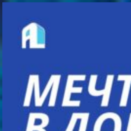
Перейти
к
содержимому