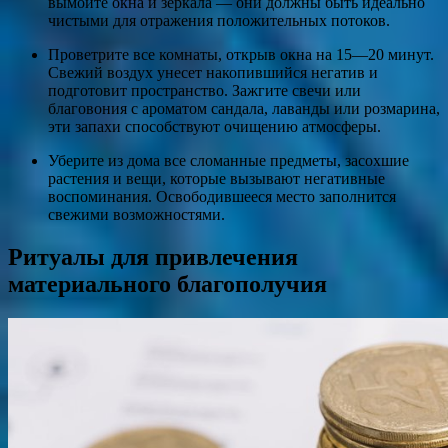
вымойте окна и зеркала — они должны быть идеально
чистыми для отражения положительных потоков.
Проветрите все комнаты, открыв окна на 15—20 минут.
Свежий воздух унесет накопившийся негатив и
подготовит пространство. Зажгите свечи или
благовония с ароматом сандала, лаванды или розмарина,
эти запахи способствуют очищению атмосферы.
Уберите из дома все сломанные предметы, засохшие
растения и вещи, которые вызывают негативные
воспоминания. Освободившееся место заполнится
свежими возможностями.
Ритуалы для привлечения
материального благополучия