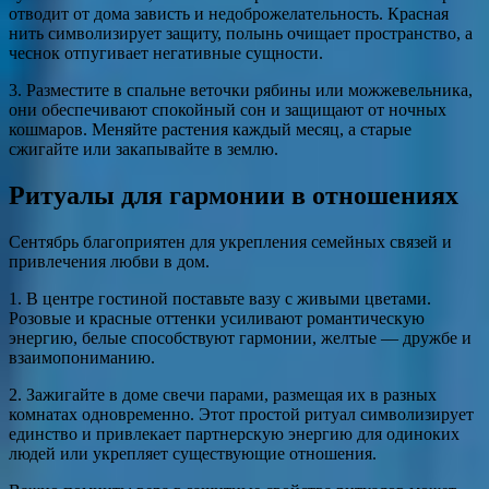
отводит от дома зависть и недоброжелательность. Красная
нить символизирует защиту, полынь очищает пространство, а
чеснок отпугивает негативные сущности.
3. Разместите в спальне веточки рябины или можжевельника,
они обеспечивают спокойный сон и защищают от ночных
кошмаров. Меняйте растения каждый месяц, а старые
сжигайте или закапывайте в землю.
Ритуалы для гармонии в отношениях
Сентябрь благоприятен для укрепления семейных связей и
привлечения любви в дом.
1. В центре гостиной поставьте вазу с живыми цветами.
Розовые и красные оттенки усиливают романтическую
энергию, белые способствуют гармонии, желтые — дружбе и
взаимопониманию.
2. Зажигайте в доме свечи парами, размещая их в разных
комнатах одновременно. Этот простой ритуал символизирует
единство и привлекает партнерскую энергию для одиноких
людей или укрепляет существующие отношения.