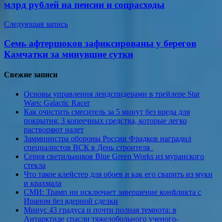
записям
млрд рублей на пенсии и соцрасходы
Следующая запись
Семь афтершоков зафиксированы у берегов
Камчатки за минувшие сутки
Свежие записи
Основы управления лендспидерами в трейлере Star
Wars: Galactic Racer
Как очистить смеситель за 5 минут без вреда для
покрытия: 3 копеечных средства, которые легко
растворяют налет
Замминистра обороны России Фрадков наградил
специалистов ВСК в День строителя
Серия светильников Blue Green Works из муранского
стекла
Что такое клейстер для обоев и как его сварить из муки
и крахмала
СМИ: Трамп ни исключает завершение конфликта с
Ираном без ядерной сделки
Минус 43 градуса и почти полная темнота: в
Антарктиде спасли тяжелобольного ученого-