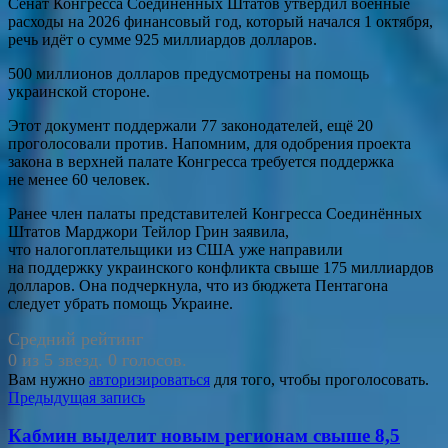
Сенат Конгресса Соединённых Штатов утвердил военные
расходы на 2026 финансовый год, который начался 1 октября,
речь идёт о сумме 925 миллиардов долларов.
500 миллионов долларов предусмотрены на помощь
украинской стороне.
Этот документ поддержали 77 законодателей, ещё 20
проголосовали против. Напомним, для одобрения проекта
закона в верхней палате Конгресса требуется поддержка
не менее 60 человек.
Ранее член палаты представителей Конгресса Соединённых
Штатов Марджори Тейлор Грин заявила,
что налогоплательщики из США уже направили
на поддержку украинского конфликта свыше 175 миллиардов
долларов. Она подчеркнула, что из бюджета Пентагона
следует убрать помощь Украине.
Средний рейтинг
0 из 5 звезд. 0 голосов.
Вам нужно
авторизироваться
для того, чтобы проголосовать.
Навигация
Предыдущая запись
по
Кабмин выделит новым регионам свыше 8,5