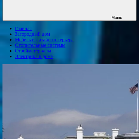
Меню
Главная
Загородный дом
Мебель и дизайн интерьера
Отопительные системы
Стройматериалы
Электрика в доме