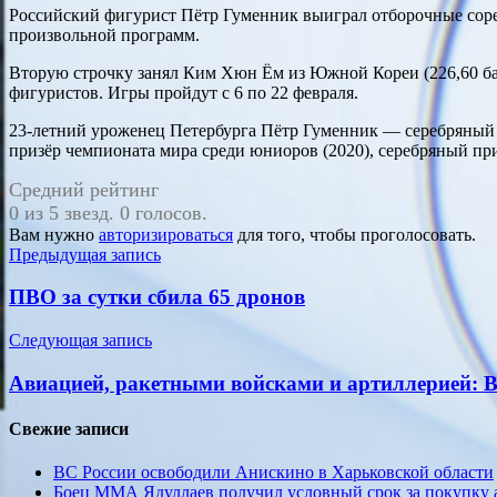
Российский фигурист Пётр Гуменник выиграл отборочные сорев
произвольной программ.
Вторую строчку занял Ким Хюн Ём из Южной Кореи (226,60 ба
фигуристов. Игры пройдут с 6 по 22 февраля.
23-летний уроженец Петербурга Пётр Гуменник — серебряный (
призёр чемпионата мира среди юниоров (2020), серебряный пр
Средний рейтинг
0 из 5 звезд. 0 голосов.
Вам нужно
авторизироваться
для того, чтобы проголосовать.
Навигация
Предыдущая запись
по
ПВО за сутки сбила 65 дронов
записям
Следующая запись
Авиацией, ракетными войсками и артиллерией: В
Свежие записи
ВС России освободили Анискино в Харьковской области
Боец ММА Ядуллаев получил условный срок за покупку