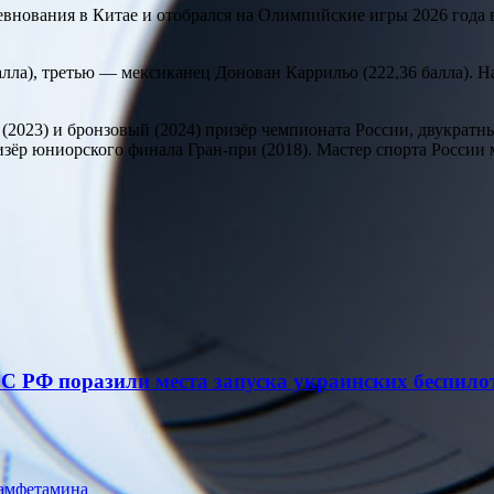
нования в Китае и отобрался на Олимпийские игры 2026 года в
лла), третью — мексиканец Донован Каррильо (222,36 балла). 
2023) и бронзовый (2024) призёр чемпионата России, двукратны
изёр юниорского финала Гран-при (2018). Мастер спорта России 
С РФ поразили места запуска украинских беспил
 амфетамина