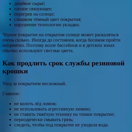
дешёвое сырьё;
плохое связующее;
перегрев на солнце;
слишком тёмный цвет покрытия;
нарушение технологии укладки.
Чёрное покрытие на открытом солнце может раскаляться
очень сильно. Иногда до состояния, когда босиком пройти
неприятно. Поэтому возле бассейнов и в детских зонах
обычно используют светлые цвета.
Как продлить срок службы резиновой
крошки
Уход за покрытием несложный.
Главное:
не колоть лёд ломом;
не использовать агрессивную химию;
не ставить тяжёлую технику на тонкое покрытие;
периодически смывать грязь;
следить, чтобы под покрытие не уходила вода.