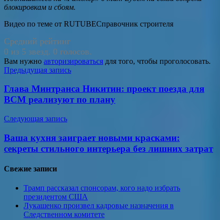
блокировкам и сбоям.
Видео по теме от RUTUBEСправочник строителя
Средний рейтинг
0 из 5 звезд. 0 голосов.
Вам нужно
авторизироваться
для того, чтобы проголосовать.
Навигация
Предыдущая запись
по
Глава Минтранса Никитин: проект поезда для
записям
ВСМ реализуют по плану
Следующая запись
Ваша кухня заиграет новыми красками:
секреты стильного интерьера без лишних затрат
Свежие записи
Трамп рассказал спонсорам, кого надо избрать
президентом США
Лукашенко произвел кадровые назначения в
Следственном комитете