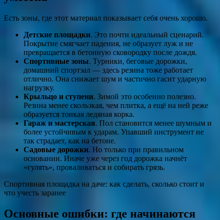
Есть зоны, где этот материал показывает себя очень хорошо.
Детские площадки
. Это почти идеальный сценарий.
Покрытие смягчает падения, не образует луж и не
превращается в бетонную сковородку после дождя.
Спортивные зоны
. Турники, беговые дорожки,
домашний спортзал — здесь резина тоже работает
отлично. Она снижает шум и частично гасит ударную
нагрузку.
Крыльцо и ступени
. Зимой это особенно полезно.
Резина менее скользкая, чем плитка, а ещё на ней реже
образуется тонкая ледяная корка.
Гараж и мастерская
. Пол становится менее шумным и
более устойчивым к ударам. Упавший инструмент не
так страдает, как на бетоне.
Садовые дорожки
. Но только при правильном
основании. Иначе уже через год дорожка начнёт
«гулять», проваливаться и собирать грязь.
Спортивная площадка на даче: как сделать, сколько стоит и
что учесть заранее
Основные ошибки: где начинаются