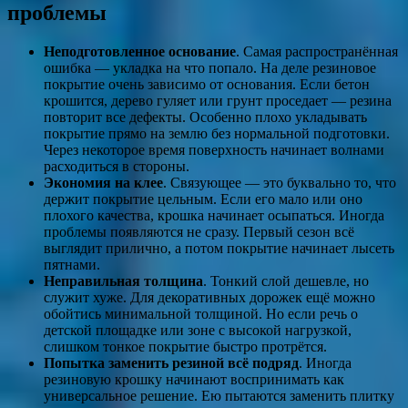
проблемы
Неподготовленное основание
. Самая распространённая
ошибка — укладка на что попало. На деле резиновое
покрытие очень зависимо от основания. Если бетон
крошится, дерево гуляет или грунт проседает — резина
повторит все дефекты. Особенно плохо укладывать
покрытие прямо на землю без нормальной подготовки.
Через некоторое время поверхность начинает волнами
расходиться в стороны.
Экономия на клее
. Связующее — это буквально то, что
держит покрытие цельным. Если его мало или оно
плохого качества, крошка начинает осыпаться. Иногда
проблемы появляются не сразу. Первый сезон всё
выглядит прилично, а потом покрытие начинает лысеть
пятнами.
Неправильная толщина
. Тонкий слой дешевле, но
служит хуже. Для декоративных дорожек ещё можно
обойтись минимальной толщиной. Но если речь о
детской площадке или зоне с высокой нагрузкой,
слишком тонкое покрытие быстро протрётся.
Попытка заменить резиной всё подряд
. Иногда
резиновую крошку начинают воспринимать как
универсальное решение. Ею пытаются заменить плитку