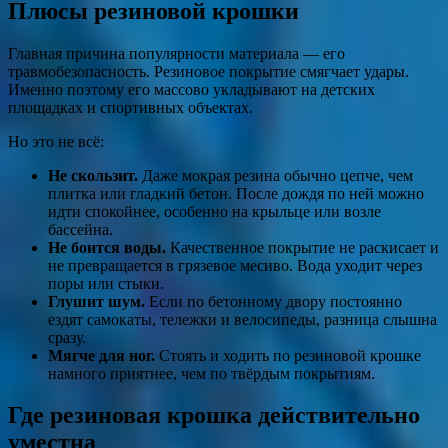
Плюсы резиновой крошки
Главная причина популярности материала — его
травмобезопасность. Резиновое покрытие смягчает удары.
Именно поэтому его массово укладывают на детских
площадках и спортивных объектах.
Но это не всё:
Не скользит.
Даже мокрая резина обычно цепче, чем
плитка или гладкий бетон. После дождя по ней можно
идти спокойнее, особенно на крыльце или возле
бассейна.
Не боится воды.
Качественное покрытие не раскисает и
не превращается в грязевое месиво. Вода уходит через
поры или стыки.
Глушит шум.
Если по бетонному двору постоянно
ездят самокаты, тележки и велосипеды, разница слышна
сразу.
Мягче для ног.
Стоять и ходить по резиновой крошке
намного приятнее, чем по твёрдым покрытиям.
Где резиновая крошка действительно
уместна