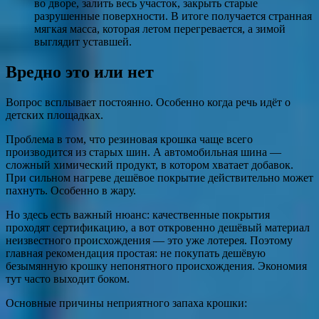
во дворе, залить весь участок, закрыть старые
разрушенные поверхности. В итоге получается странная
мягкая масса, которая летом перегревается, а зимой
выглядит уставшей.
Вредно это или нет
Вопрос всплывает постоянно. Особенно когда речь идёт о
детских площадках.
Проблема в том, что резиновая крошка чаще всего
производится из старых шин. А автомобильная шина —
сложный химический продукт, в котором хватает добавок.
При сильном нагреве дешёвое покрытие действительно может
пахнуть. Особенно в жару.
Но здесь есть важный нюанс: качественные покрытия
проходят сертификацию, а вот откровенно дешёвый материал
неизвестного происхождения — это уже лотерея. Поэтому
главная рекомендация простая: не покупать дешёвую
безымянную крошку непонятного происхождения. Экономия
тут часто выходит боком.
Основные причины неприятного запаха крошки: