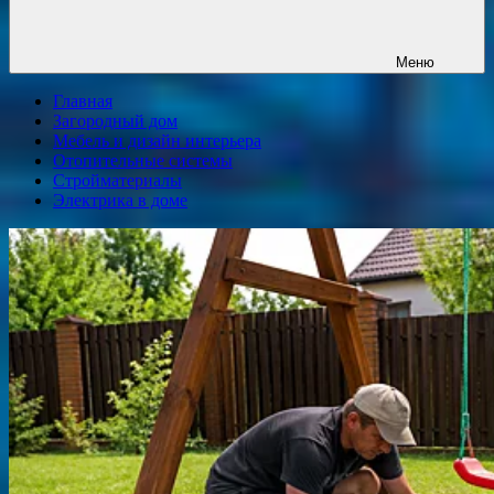
Меню
Главная
Загородный дом
Мебель и дизайн интерьера
Отопительные системы
Стройматериалы
Электрика в доме