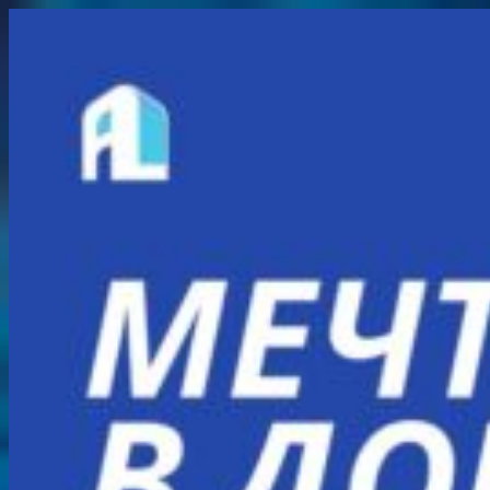
Перейти
к
содержимому