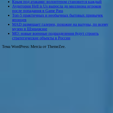
Крым под атаками: волонтером становится каждый
Аудитория Hell is Us выросла до миллиона игроков
после попадания в Game Pass
Топ-5 практичных и необычных бытовых привычек
японцев
MAD размещает галереи, похожие на валуны, по всему
музею в Шэньчжэне
МО: новые военные подразделения будут строить
стратегические объекты в России
Тема WordPress: Mercia от ThemeZee.