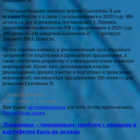
Екатерины II.
"Учитывая большое значение реформ Екатерины II для
истории России и в связи с исполняющимся в 2029 году 300-
летием со дня ее рождения, постановляю: 1. Принять
предложение правительства РФ о праздновании в 2029 году
300-летия со дня рождения Екатерины II", — цитирует
документ РИА Новости.
Путин поручил кабмину в шестимесячный срок образовать
оргкомитет по подготовке и проведению празднования, а
также обеспечить разработку и утверждение плана основных
мероприятий. Кроме того, региональным властям
рекомендовано принять участие в подготовке и проведении
мероприятий, посвященных празднованию 300-летия со дня
рождения Екатерины II.
Средний рейтинг
0 из 5 звезд. 0 голосов.
Вам нужно
авторизироваться
для того, чтобы проголосовать.
Навигация
Предыдущая запись
по
Лукашенко – чиновникам: проблем с овощами и
записям
картофелем быть не должно