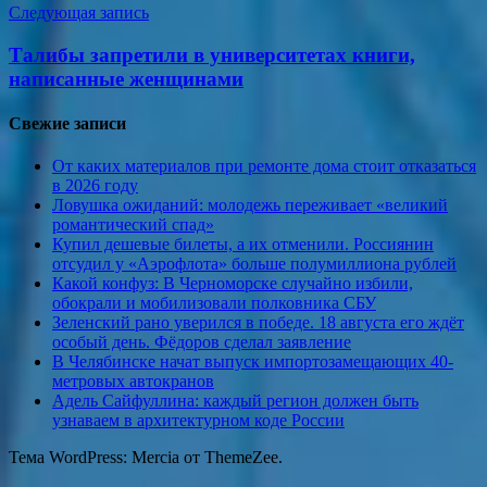
Следующая запись
Талибы запретили в университетах книги,
написанные женщинами
Свежие записи
От каких материалов при ремонте дома стоит отказаться
в 2026 году
Ловушка ожиданий: молодежь переживает «великий
романтический спад»
Купил дешевые билеты, а их отменили. Россиянин
отсудил у «Аэрофлота» больше полумиллиона рублей
Какой конфуз: В Черноморске случайно избили,
обокрали и мобилизовали полковника СБУ
Зеленский рано уверился в победе. 18 августа его ждёт
особый день. Фёдоров сделал заявление
В Челябинске начат выпуск импортозамещающих 40-
метровых автокранов
Адель Сайфуллина: каждый регион должен быть
узнаваем в архитектурном коде России
Тема WordPress: Mercia от ThemeZee.