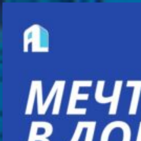
Перейти
к
содержимому