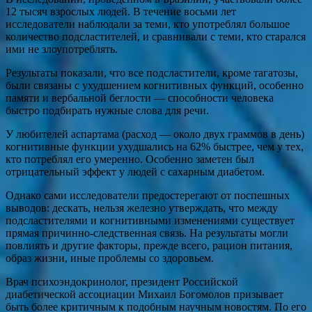
12 тысяч взрослых людей. В течение восьми лет
исследователи наблюдали за теми, кто употреблял большое
количество подсластителей, и сравнивали с теми, кто старался
ими не злоупотреблять.
Результаты показали, что все подсластители, кроме тагатозы,
были связаны с ухудшением когнитивных функций, особенно
памяти и вербальной беглости — способности человека
быстро подбирать нужные слова для речи.
У любителей аспартама (расход — около двух граммов в день)
когнитивные функции ухудшались на 62% быстрее, чем у тех,
кто потреблял его умеренно. Особенно заметен был
отрицательный эффект у людей с сахарным диабетом.
Однако сами исследователи предостерегают от поспешных
выводов: дескать, нельзя железно утверждать, что между
подсластителями и когнитивными изменениями существует
прямая причинно-следственная связь. На результаты могли
повлиять и другие факторы, прежде всего, рацион питания,
образ жизни, иные проблемы со здоровьем.
Врач психоэндокринолог, президент Российской
диабетической ассоциации Михаил Богомолов призывает
быть более критичным к подобным научным новостям. По его