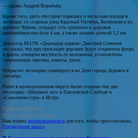
— сказал Андрей Воробьёв.
Кроме того, здесь обустроят парковку и несколько входов в
лесопарк: со стороны улиц Красный Октябрь, Колхозная и из
деревни Чёрная, создадут сеть тропинок и дорожек
протяжённостью боле 4 км, а также лыжню длиной 1,2 км.
Директор МАУК «Дирекция парков» Дмитрий Семенов
рассказал, что при прокладке дорожек будут сохранены флора
и фауна, очищена местность от валежника, установлены
современные лавочки, навесы, урны.
Открытие лесопарка планируется ко Дню города Дедовск в
сентябре.
Ранее в муниципальном округе были созданы еще два
лесопарка: «Шишкин лес» в Павловской Слободе и
«Соколиная гора» в Истре.
Средний рейтинг
0 из 5 звезд. 0 голосов.
Вам нужно
авторизироваться
для того, чтобы проголосовать.
Навигация
Предыдущая запись
по