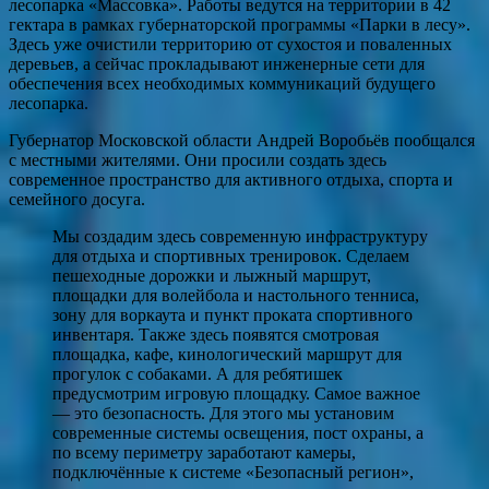
лесопарка «Массовка». Работы ведутся на территории в 42
гектара в рамках губернаторской программы «Парки в лесу».
Здесь уже очистили территорию от сухостоя и поваленных
деревьев, а сейчас прокладывают инженерные сети для
обеспечения всех необходимых коммуникаций будущего
лесопарка.
Губернатор Московской области Андрей Воробьёв пообщался
с местными жителями. Они просили создать здесь
современное пространство для активного отдыха, спорта и
семейного досуга.
Мы создадим здесь современную инфраструктуру
для отдыха и спортивных тренировок. Сделаем
пешеходные дорожки и лыжный маршрут,
площадки для волейбола и настольного тенниса,
зону для воркаута и пункт проката спортивного
инвентаря. Также здесь появятся смотровая
площадка, кафе, кинологический маршрут для
прогулок с собаками. А для ребятишек
предусмотрим игровую площадку. Самое важное
— это безопасность. Для этого мы установим
современные системы освещения, пост охраны, а
по всему периметру заработают камеры,
подключённые к системе «Безопасный регион»,