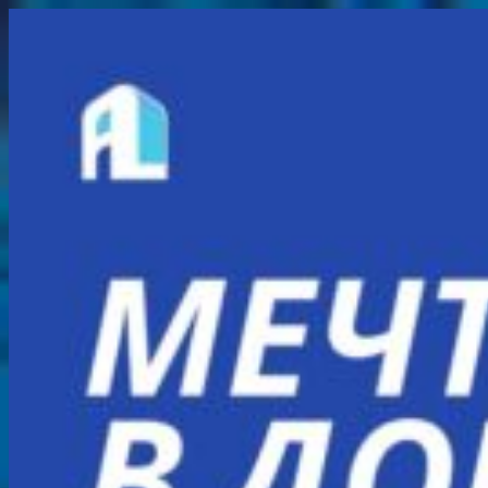
Перейти
к
содержимому