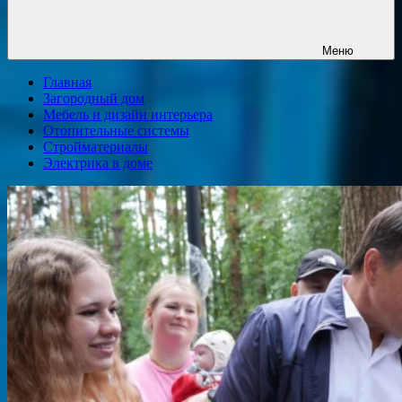
Меню
Главная
Загородный дом
Мебель и дизайн интерьера
Отопительные системы
Стройматериалы
Электрика в доме