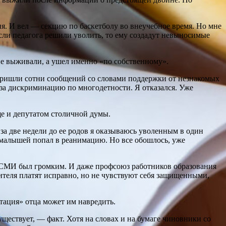
ия. И вел — секцию по баскетболу во внеучебное время. Но мне
сли педагога решили уволить, то ему создадут невыносимые
не выживали, а ушел именно «по собственному».
е пришли сотни сообщений со словами поддержки от незнакомых
 за дискриминацию по многодетности. Я отказался. Уже
ще и депутатом столичной думы.
 за две недели до ее родов я оказываюсь уволенным в один
из малышей попал в реанимацию. Но все обошлось, уже
 и СМИ был громким. И даже профсоюз работников образования
ителя платят исправно, но не чувствуют себя защищенными,
утация» отца может им навредить.
ществует, — факт. Хотя на словах и на бумаге чиновники со