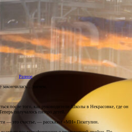
Разное
е закончилась… ничем.
ься после того, как руководители Школы в Некрасовке, где он
Теперь получалось пятеро детей.
ети — это счастье, — рассказал «МН» Гизатулин.
но выжили после информации о предстоящей двойне. По