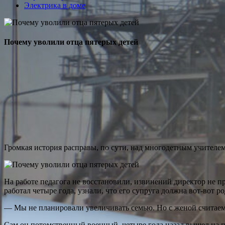
Электрика в доме
Почему уволили отца пятерых детей
Громкая история расправы, по сути, над многодетным учител
На работе педагога не восстановили, извинений директор не 
работал четыре года, узнали, что его супруга должна вот-вот р
— Мы не планировали увеличивать семью. Но с женой считаем, 
Сам он потомственный военный, четыре года назад вышел на п