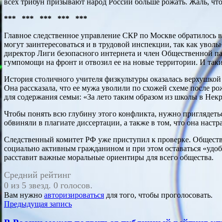
всех трибун призывают народ России больше рожать. Жаль, что
*** *** *** *** ***
Главное следственное управление СКР по Москве обратилось в
могут заинтересоваться и в трудовой инспекции, так как увол
директор Лиги безопасного интернета и член Общественной пал
гумпомощи на фронт и отвозил ее на новые территории. И так
История столичного учителя физкультуры оказалась верхушкой
Она рассказала, что ее мужа уволили по схожей схеме после р
для содержания семьи: «За лето таким образом из школы в Некр
Чтобы понять всю глубину этого конф­ликта, нужно приглядеть
обвиняли в плагиате диссертации, а также в том, что она наст
Следственный комитет РФ уже приступил к проверке. Обществе
социально активным гражданином и при этом оставаться «удобн
расставит важные моральные ориентиры для всего общества.
Средний рейтинг
0 из 5 звезд. 0 голосов.
Вам нужно
авторизироваться
для того, чтобы проголосовать.
Навигация
Предыдущая запись
по