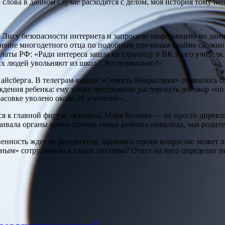
 слова в данном случае расходятся с делом, моя история тому н
 Лигу безопасности интернета и запросило информацию по данн
ьнение многодетного отца по подобным причинам крайне сложно 
аты РФ: «Ради интереса зашла на страницу в ВК этого учителя.
их людей увольняют из школ? Это нормально?»
 айсберга. В телеграм-канале «Совесть Некрасовки» появилось 
ождения ребенка: ему также предложили расторгнуть договор «по
асовке уволено около 20 учителей».
ся к главной фигуре скандала. Майя Булаева — не просто дирек
раивала органы опеки против семьи ребенка-инвалида, чьи родит
нность ждет ее результатов, задаваясь одним вопросом: может 
ым» сотрудником в глазах системы? Ответ на него определит не