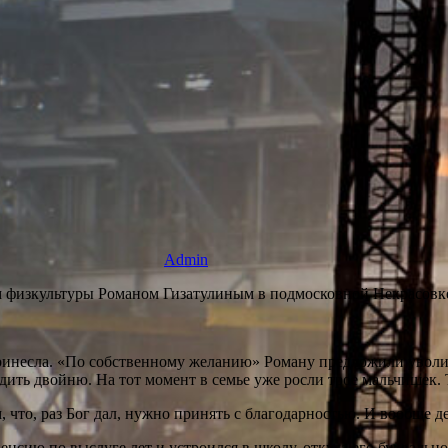
Admin
ем физкультуры Романом Гизатулиным в подмосковной Некрасовк
принесла. «По собственному желанию» Роману предложили уволит
одить двойню. На тот момент в семье уже росли трое мальчишек. 
что, раз Бог дал, нужно принять с благодарностью. И вообще д
енсию по выслуге лет и устроился в школу, откуда его букваль