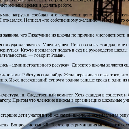
удет меньше времени уделять работе.
 мне нагрузки, сообщал, что готов вести дополнительные занят
 отказался. Написал «по собственному желанию». Потому что е
я заявила, что Гизатулина из школы по причине многодетности 
я никуда жаловаться. Ушел и ушел. Но разра­зился скандал, мн
ернуться. Кто-то предлагает подать в суд на руководство школы
деятельностью, — говорит Роман.
вшись «административного ресурса». Директор школы является е
и-ногами. Работу всегда найду. Жена переживала из-за того, что
ованию. Из-за переживаний супруга родила раньше срока и один 
окуратура, ни Следственный комитет. Хотя скандал в соцсетях
агогу. Притом что членские взносы в организацию школьные уч
ь старшие дети учатся в той же самой школе. И «скандальная реп
меня. Вопрос системный. То, что дискриминация многодетных су