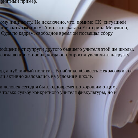
еприятный пример.
ому инциденту. Не исключено, что, помимо СК, ситуацией
признать законным. А вот что сказала Екатерина Мизулина,
 Судя по кадрам, свободное время он посвящал сбору
сообщение от супруги другого бывшего учителя этой же школы.
 соглашению сторон», когда он попросил увеличить нагрузку
тор, а публичный политик. В паблике «Совесть Некрасовки» ее
ели активно жаловались на условия в школе.
ли человек сегодня быть одновременно хорошим отцом,
 только судьбу конкретного учителя физкультуры, но и