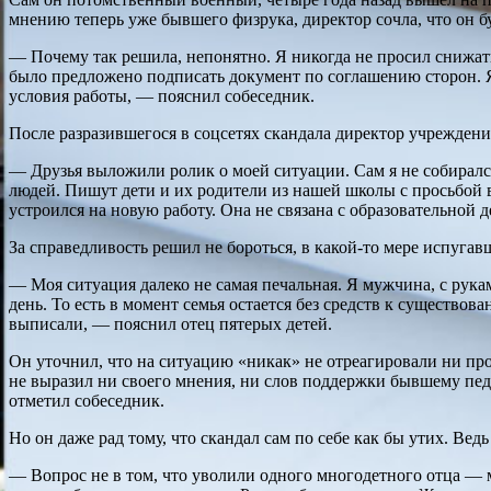
мнению теперь уже бывшего физрука, директор сочла, что он б
— Почему так решила, непонятно. Я никогда не просил снижать
было предложено подписать документ по соглашению сторон. Я
условия работы, — пояснил собеседник.
После разразившегося в соцсетях скандала директор учреждени
— Друзья выложили ролик о моей ситуации. Сам я не собиралс
людей. Пишут дети и их родители из нашей школы с просьбой в
устроился на новую работу. Она не связана с образовательной 
За справедливость решил не бороться, в какой-то мере испуга
— Моя ситуация далеко не самая печальная. Я мужчина, с рукам
день. То есть в момент семья остается без средств к существ
выписали, — пояснил отец пятерых детей.
Он уточнил, что на ситуацию «никак» не отреагировали ни пр
не выразил ни своего мнения, ни слов поддержки бывшему пед
отметил собеседник.
Но он даже рад тому, что скандал сам по себе как бы утих. Вед
— Вопрос не в том, что уволили одного многодетного отца — 