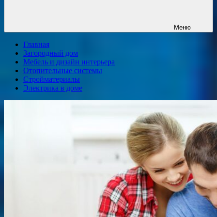
Меню
Главная
Загородный дом
Мебель и дизайн интерьера
Отопительные системы
Стройматериалы
Электрика в доме