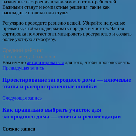
различные настроения в зависимости от потребностей.
Важными станут и компактные решения, такие как
раскладные столики или стулья.
Регулярно проводите ревизию вещей. Убирайте ненужные
предметы, чтобы поддерживать порядок и чистоту. Частая
сортировка помогает оптимизировать пространство и создать
более уютную атмосферу.
Средний рейтинг
0 из 5 звезд. 0 голосов.
Вам нужно
авторизироваться
для того, чтобы проголосовать.
Навигация
Предыдущая запись
по
Проектирование загородного дома — ключевые
записям
этапы и распространенные ошибки
Следующая запись
Как правильно выбрать участок для
загородного дома — советы и рекомендации
Свежие записи