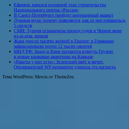
Ефимов: начался основной этап строительства
Национального центра «Россия»
В Санкт-Петербурге пройдет интерьерный маркет
Луковая муха: почему появляется, как от нее избавиться,
5 средств
СМИ: Турция ограничила проход судов в Черное море
из-за атак дронов
Жара унесла тысячи жизней в Европе: в Германии
зафиксировали почти 12 тысяч смертей
МИД РФ: Запад и Киев пытаются втянуть Грузию
в новые кровавые авантюры на Кавказе
«Ракеты у них есть»: Зеленский рвёт и мечет.
Обозревателей WP неприятно удивила эта наглость
Тема WordPress: Mercia от ThemeZee.