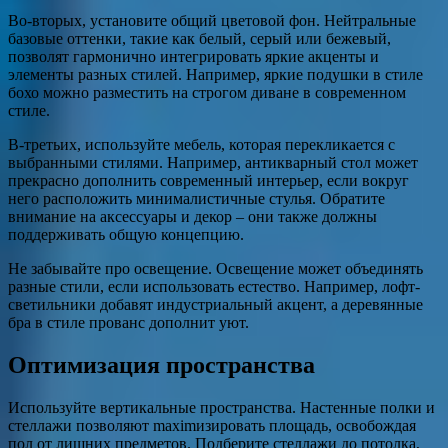
Во-вторых, установите общий цветовой фон. Нейтральные
базовые оттенки, такие как белый, серый или бежевый,
позволят гармонично интегрировать яркие акценты и
элементы разных стилей. Например, яркие подушки в стиле
бохо можно разместить на строгом диване в современном
стиле.
В-третьих, используйте мебель, которая перекликается с
выбранными стилями. Например, антикварный стол может
прекрасно дополнить современный интерьер, если вокруг
него расположить минималистичные стулья. Обратите
внимание на аксессуары и декор – они также должны
поддерживать общую концепцию.
Не забывайте про освещение. Освещение может объединять
разные стили, если использовать естество. Например, лофт-
светильники добавят индустриальный акцент, а деревянные
бра в стиле прованс дополнит уют.
Оптимизация пространства
Используйте вертикальные пространства. Настенные полки и
стеллажи позволяют maximизировать площадь, освобождая
пол от лишних предметов. Подберите стеллажи до потолка,