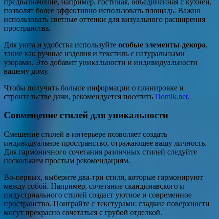
предназначение, например, гостиная, объединенная с кухней,
позволят более эффективно использовать площадь. Важно
использовать светлые оттенки для визуального расширения
пространства.
Для уюта и удобства используйте
особые элементы декора
,
такие как ручные изделия и текстиль с натуральными
узорами. Это добавит уникальности и индивидуальности
вашему дому.
Чтобы получить больше информации о планировке и
строительстве дачи, рекомендуется посетить
Domik.net
.
Совмещение стилей для уникальности
Смешение стилей в интерьере позволяет создать
индивидуальное пространство, отражающее вашу личность.
Для гармоничного сочетания различных стилей следуйте
нескольким простым рекомендациям.
Во-первых, выберите два-три стиля, которые гармонируют
между собой. Например, сочетание скандинавского и
индустриального стилей создаст уютное и современное
пространство. Поиграйте с текстурами: гладкие поверхности
могут прекрасно сочетаться с грубой отделкой.