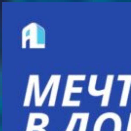
Перейти
к
содержимому