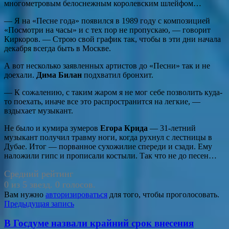
многометровым белоснежным королевским шлейфом…
— Я на «Песне года» появился в 1989 году с композицией
«Посмотри на часы» и с тех пор не пропускаю, — говорит
Киркоров. — Строю свой график так, чтобы в эти дни начала
декабря всегда быть в Москве.
А вот несколько заявленных артистов до «Песни» так и не
доехали.
Дима Билан
подхватил бронхит.
— К сожалению, с таким жаром я не мог себе позволить куда-
то поехать, иначе все это распространится на легкие, —
вздыхает музыкант.
Не было и кумира зумеров
Егора Крида
— 31-летний
музыкант получил травму ноги, когда рухнул с лестницы в
Дубае. Итог — порванное сухожилие спереди и сзади. Ему
наложили гипс и прописали костыли. Так что не до песен…
Средний рейтинг
0 из 5 звезд. 0 голосов.
Вам нужно
авторизироваться
для того, чтобы проголосовать.
Навигация
Предыдущая запись
по
В Госдуме назвали крайний срок внесения