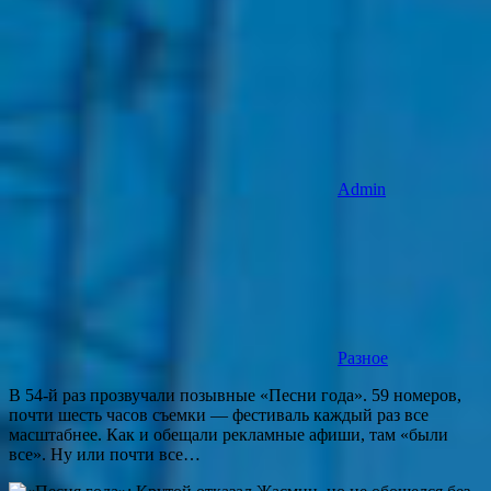
Admin
Разное
В 54-й раз прозвучали позывные «Песни года». 59 номеров,
почти шесть часов съемки — фестиваль каждый раз все
масштабнее. Как и обещали рекламные афиши, там «были
все». Ну или почти все…