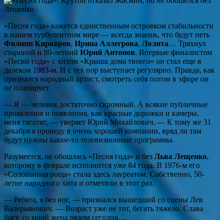
«Песня года» кажется единственным островком стабильности
в нашем турбулентном мире — всегда знаешь, что будут петь
Филипп Киркоров
,
Ирина Аллегрова
,
Лолита
… Тряхнул
стариной и 80-летний
Юрий Антонов
. Впервые финалистом
«Песни года» с хитом «Крыша дома твоего» он стал еще в
далеком 1983-м. И с тех пор выступает регулярно. Правда, как
признался народный артист, смотреть себя потом в эфире он
не планирует.
— Я — человек достаточно скромный. А всякие публичные
проявления и появления, как красные дорожки и камеры,
меня тяготят, — уверяет Юрий Михайлович. — К тому же 31
декабря я проведу в очень хорошей компании, вряд ли там
будут нужны какие-то телевизионные программы.
Разумеется, не обошлась «Песня года» и без
Льва Лещенко
,
которому в феврале исполнится уже 84 года. В 1976-м его
«Соловьиная роща» стала здесь лауреатом. Собственно, 50-
летие народного хита и отметили в этот раз.
— Ребята, я без ног, — признался вышедший со сцены Лев
Валерьянович. — Возраст уже не тот, бегать тяжело. Слава
богу, со мной жена рядом сегодня…