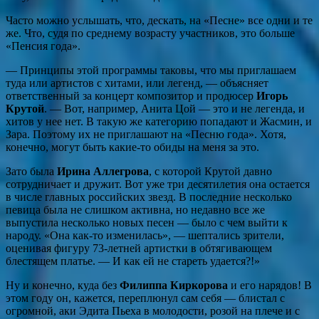
Часто можно услышать, что, дескать, на «Песне» все одни и те
же. Что, судя по среднему возрасту участников, это больше
«Пенсия года».
— Принципы этой программы таковы, что мы приглашаем
туда или артистов с хитами, или легенд, — объясняет
ответственный за концерт композитор и продюсер
Игорь
Крутой
. — Вот, например, Анита Цой — это и не легенда, и
хитов у нее нет. В такую же категорию попадают и Жасмин, и
Зара. Поэтому их не приглашают на «Песню года». Хотя,
конечно, могут быть какие-то обиды на меня за это.
Зато была
Ирина Аллегрова
, с которой Крутой давно
сотрудничает и дружит. Вот уже три десятилетия она остается
в числе главных российских звезд. В последние несколько
певица была не слишком активна, но недавно все же
выпустила несколько новых песен — было с чем вый­ти к
народу. «Она как-то изменилась», — шептались зрители,
оценивая фигуру 73-летней артистки в обтягивающем
блестящем платье. — И как ей не стареть удается?!»
Ну и конечно, куда без
Филиппа Киркорова
и его нарядов! В
этом году он, кажется, переплюнул сам себя — блистал с
огромной, аки Эдита Пьеха в молодости, розой на плече и с