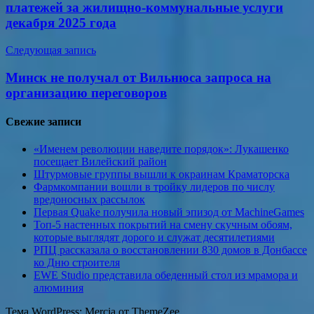
записям
платежей за жилищно-коммунальные услуги
декабря 2025 года
Следующая запись
Минск не получал от Вильнюса запроса на
организацию переговоров
Свежие записи
«Именем революции наведите порядок»: Лукашенко
посещает Вилейский район
Штурмовые группы вышли к окраинам Краматорска
Фармкомпании вошли в тройку лидеров по числу
вредоносных рассылок
Первая Quake получила новый эпизод от MachineGames
Топ-5 настенных покрытий на смену скучным обоям,
которые выглядят дорого и служат десятилетиями
РПЦ рассказала о восстановлении 830 домов в Донбассе
ко Дню строителя
EWE Studio представила обеденный стол из мрамора и
алюминия
Тема WordPress: Mercia от ThemeZee.