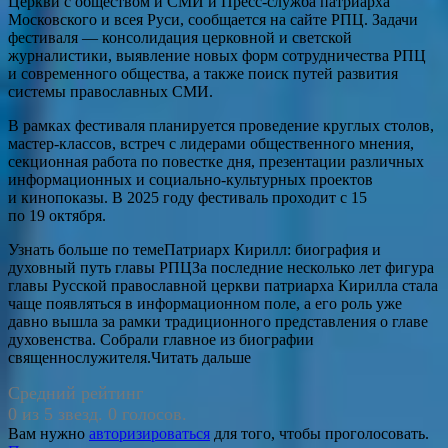
Церкви с обществом и СМИ и Пресс-служба патриарха
Московского и всея Руси, сообщается на сайте РПЦ. Задачи
фестиваля — консолидация церковной и светской
журналистики, выявление новых форм сотрудничества РПЦ
и современного общества, а также поиск путей развития
системы православных СМИ.
В рамках фестиваля планируется проведение круглых столов,
мастер-классов, встреч с лидерами общественного мнения,
секционная работа по повестке дня, презентации различных
информационных и социально-культурных проектов
и кинопоказы. В 2025 году фестиваль проходит с 15
по 19 октября.
Узнать больше по темеПатриарх Кирилл: биография и
духовный путь главы РПЦЗа последние несколько лет фигура
главы Русской православной церкви патриарха Кирилла стала
чаще появляться в информационном поле, а его роль уже
давно вышла за рамки традиционного представления о главе
духовенства. Собрали главное из биографии
священнослужителя.Читать дальше
Средний рейтинг
0 из 5 звезд. 0 голосов.
Вам нужно
авторизироваться
для того, чтобы проголосовать.