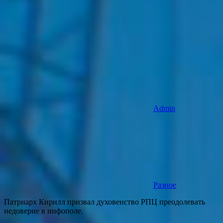
Admin
Разное
Патриарх Кирилл призвал духовенство РПЦ преодолевать
недоверие в инфополе.