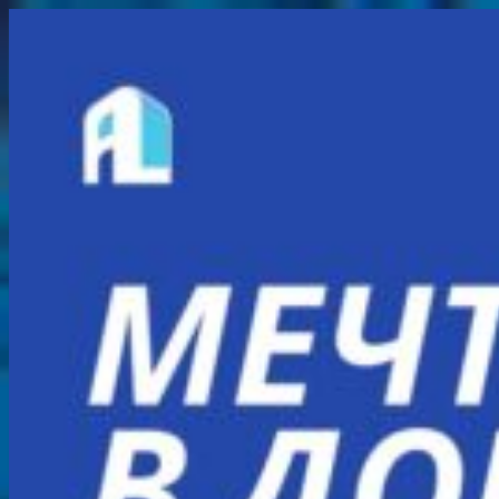
Перейти
к
содержимому