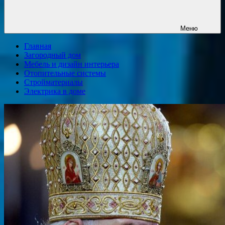
Меню
Главная
Загородный дом
Мебель и дизайн интерьера
Отопительные системы
Стройматериалы
Электрика в доме