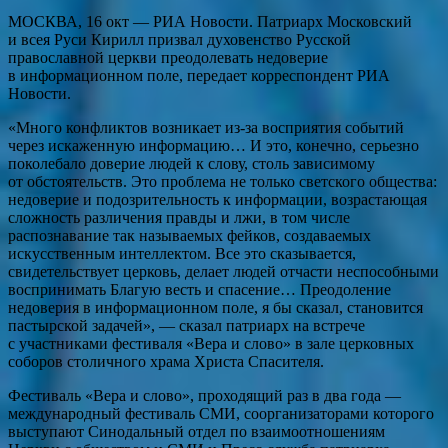
МОСКВА, 16 окт — РИА Новости. Патриарх Московский
и всея Руси Кирилл призвал духовенство Русской
православной церкви преодолевать недоверие
в информационном поле, передает корреспондент РИА
Новости.
«Много конфликтов возникает из-за восприятия событий
через искаженную информацию… И это, конечно, серьезно
поколебало доверие людей к слову, столь зависимому
от обстоятельств. Это проблема не только светского общества:
недоверие и подозрительность к информации, возрастающая
сложность различения правды и лжи, в том числе
распознавание так называемых фейков, создаваемых
искусственным интеллектом. Все это сказывается,
свидетельствует церковь, делает людей отчасти неспособными
воспринимать Благую весть и спасение… Преодоление
недоверия в информационном поле, я бы сказал, становится
пастырской задачей», — сказал патриарх на встрече
с участниками фестиваля «Вера и слово» в зале церковных
соборов столичного храма Христа Спасителя.
Фестиваль «Вера и слово», проходящий раз в два года —
международный фестиваль СМИ, соорганизаторами которого
выступают Синодальный отдел по взаимоотношениям