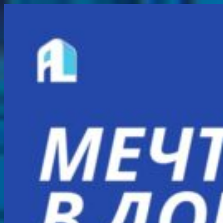
Перейти
к
содержимому