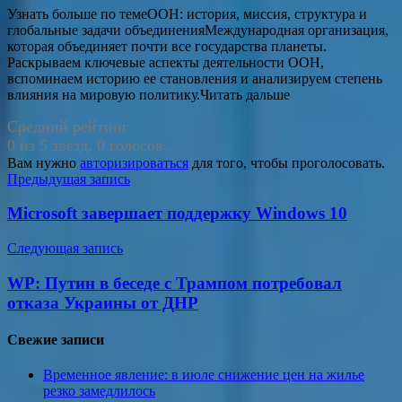
Узнать больше по темеООН: история, миссия, структура и
глобальные задачи объединенияМеждународная организация,
которая объединяет почти все государства планеты.
Раскрываем ключевые аспекты деятельности ООН,
вспоминаем историю ее становления и анализируем степень
влияния на мировую политику.Читать дальше
Средний рейтинг
0 из 5 звезд. 0 голосов.
Вам нужно
авторизироваться
для того, чтобы проголосовать.
Навигация
Предыдущая запись
по
Microsoft завершает поддержку Windows 10
записям
Следующая запись
WP: Путин в беседе с Трампом потребовал
отказа Украины от ДНР
Свежие записи
Временное явление: в июле снижение цен на жилье
резко замедлилось