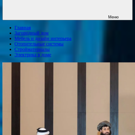
Меню
Главная
Загородный дом
Мебель и дизайн интерьера
Отопительные системы
Стройматериалы
Электрика в доме