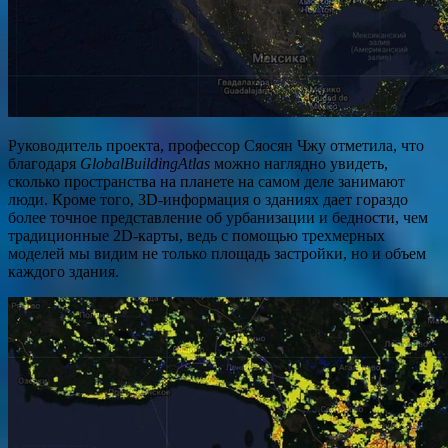
Руководитель проекта, профессор Сяосян Чжу отметила, что
благодаря
GlobalBuildingAtlas
можно наглядно увидеть,
сколько пространства на планете на самом деле занимают
люди. Кроме того, 3D-информация о зданиях дает гораздо
более точное представление об урбанизации и бедности, чем
традиционные 2D-карты, ведь с помощью трехмерных
моделей мы видим не только площадь застройки, но и объем
каждого здания.