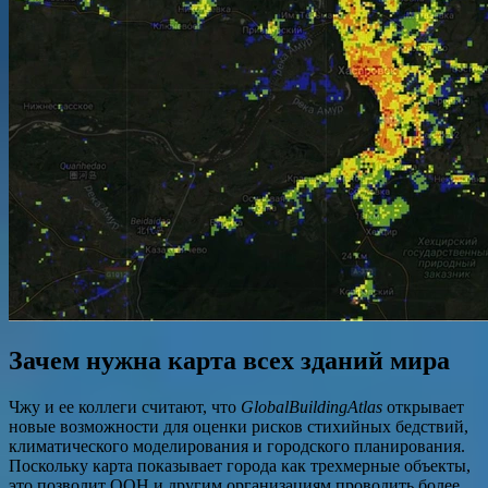
Зачем нужна карта всех зданий мира
Чжу и ее коллеги считают, что
GlobalBuildingAtlas
открывает
новые возможности для оценки рисков стихийных бедствий,
климатического моделирования и городского планирования.
Поскольку карта показывает города как трехмерные объекты,
это позволит ООН и другим организациям проводить более