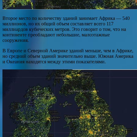
Второе место по количеству зданий занимает Африка — 540
миллионов, но их общий объем составляет всего 117
миллиардов кубических метров. Это говорит о том, что на
континенте преобладают небольшие, малоэтажные
сооружения.
В Европе и Северной Америке зданий меньше, чем в Африке,
но средний объем зданий значительно выше. Южная Америка
и Океания находятся между этими показателями.