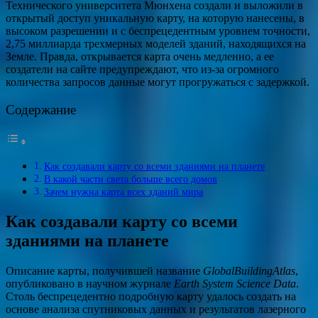
Технического университета Мюнхена создали и выложили в
открытый доступ уникальную карту, на которую нанесены, в
высоком разрешении и с беспрецедентным уровнем точности,
2,75 миллиарда трехмерных моделей зданий, находящихся на
Земле. Правда, открывается карта очень медленно, а ее
создатели на сайте предупреждают, что из-за огромного
количества запросов данные могут прогружаться с задержкой.
Содержание
Как создавали карту со всеми зданиями на планете
В какой части света больше всего домов
Зачем нужна карта всех зданий мира
Как создавали карту со всеми
зданиями на планете
Описание карты, получившей название
GlobalBuildingAtlas
,
опубликовано в научном журнале
Earth System Science Data
.
Столь беспрецедентно подробную карту удалось создать на
основе анализа спутниковых данных и результатов лазерного