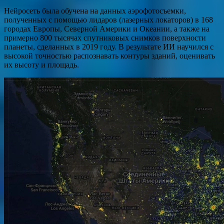
Нейросеть была обучена на данных аэрофотосъемки,
полученных с помощью лидаров (лазерных локаторов) в 168
городах Европы, Северной Америки и Океании, а также на
примерно 800 тысячах спутниковых снимков поверхности
планеты, сделанных в 2019 году. В результате ИИ научился с
высокой точностью распознавать контуры зданий, оценивать
их высоту и площадь.