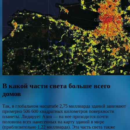
В какой части света больше всего
домов
Так, в глобальном масштабе 2,75 миллиарда зданий занимают
примерно 506 600 квадратных километров поверхности
планеты. Лидирует Азия — на нее приходится почти
половина всех нанесенных на карту зданий в мире
(приблизительно 1,22 миллиарда). Эта часть света также