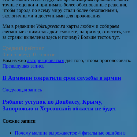
точные оценки и принимать более обоснованные решения,
чтобы города по всему миру стали более безопасными,
экологичными и доступными для проживания.
Мы в редакции
Vokrugsveta.r
u карты любим и собираем
связанные с ними загадки: сможете, например, ответить, что
за страны выделены здесь и почему? Больше тестов тут.
Средний рейтинг
0 из 5 звезд. 0 голосов.
Вам нужно
авторизироваться
для того, чтобы проголосовать.
Навигация
Предыдущая запись
по
В Армении сократили cрок службы в армии
записям
Следующая запись
Рябков: уступок по Донбассу, Крыму,
Запорожью и Херсонской области не будет
Свежие записи
Почему малина вырождается: 4 фатальные ошибки в