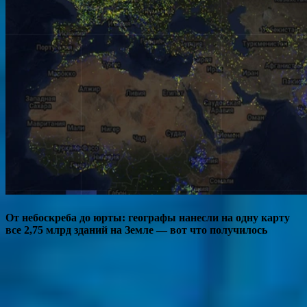
От небоскреба до юрты: географы нанесли на одну карту
все 2,75 млрд зданий на Земле — вот что получилось