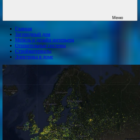
Меню
Главная
Загородный дом
Мебель и дизайн интерьера
Отопительные системы
Стройматериалы
Электрика в доме