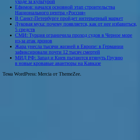
уходе за культурой
Ефимов: начался основной этап строительства
Национального центра «Россия»
В Санкт-Петербурге пройдет интерьерный маркет
Луковая муха: почему появляется, как от нее избавиться,
5 средств
СМИ: Турция ограничила проход судов в Черное море
из-за атак дронов
Жара унесла тысячи жизней в Европе: в Германии
зафиксировали почти 12 тысяч смертей
МИД РФ: Запад и Киев пытаются втянуть Грузию
в новые кровавые авантюры на Кавказе
Тема WordPress: Mercia от ThemeZee.