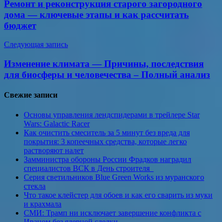
Ремонт и реконструкция старого загородного
записям
дома — ключевые этапы и как рассчитать
бюджет
Следующая запись
Изменение климата — Причины, последствия
для биосферы и человечества – Полный анализ
Свежие записи
Основы управления лендспидерами в трейлере Star
Wars: Galactic Racer
Как очистить смеситель за 5 минут без вреда для
покрытия: 3 копеечных средства, которые легко
растворяют налет
Замминистра обороны России Фрадков наградил
специалистов ВСК в День строителя
Серия светильников Blue Green Works из муранского
стекла
Что такое клейстер для обоев и как его сварить из муки
и крахмала
СМИ: Трамп ни исключает завершение конфликта с
Ираном без ядерной сделки