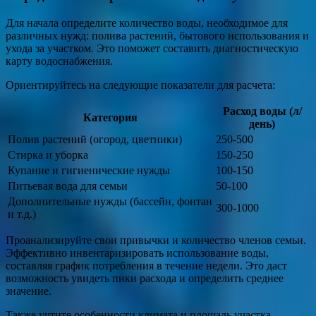
Для начала определите количество воды, необходимое для
различных нужд: полива растений, бытового использования и
ухода за участком. Это поможет составить диагностическую
карту водоснабжения.
Ориентируйтесь на следующие показатели для расчета:
Расход воды (л/
Категория
день)
Полив растений (огород, цветники)
250-500
Стирка и уборка
150-250
Купание и гигиенические нужды
100-150
Питьевая вода для семьи
50-100
Дополнительные нужды (бассейн, фонтан
300-1000
и т.д.)
Проанализируйте свои привычки и количество членов семьи.
Эффективно инвентаризировать использование воды,
составляя график потребления в течение недели. Это даст
возможность увидеть пики расхода и определить среднее
значение.
Также учтите особенности климата и площадь участка.