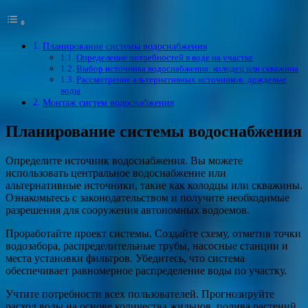
Планирование системы водоснабжения
Определение потребностей в воде на участке
Выбор источника водоснабжения: колодец или скважина
Рассмотрение альтернативных источников: дождевые
воды
Монтаж систем водоснабжения
Планирование системы водоснабжения
Определите источник водоснабжения. Вы можете
использовать центральное водоснабжение или
альтернативные источники, такие как колодцы или скважины.
Ознакомьтесь с законодательством и получите необходимые
разрешения для сооружения автономных водоемов.
Проработайте проект системы. Создайте схему, отметив точки
водозабора, распределительные трубы, насосные станции и
места установки фильтров. Убедитесь, что система
обеспечивает равномерное распределение воды по участку.
Учтите потребности всех пользователей. Прогнозируйте
расход воды на основе количества жильцов, полива растений