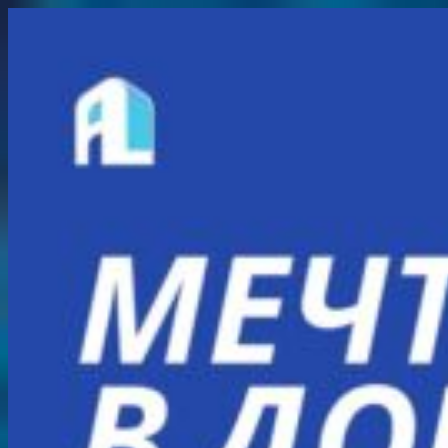
Перейти
к
содержимому