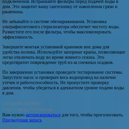
подключения. Встраивайте фильтры перед подачей воды в
дом. Это защитит вашу сантехнику от накопления грязи и
ржавчины.
Не забывайте о системе обеззараживания. Установка
ультрафиолетового стерилизатора обеспечит чистоту воды.
Разместите его после фильтра, чтобы максимизировать
эффективность.
Завершите монтаж установкой краников вне дома для
удобства полива. Используйте запорные краны, позволяющие
легко отключать воду во время зимнего сезона. Это
предотвратит повреждение труб из-за снежных осадков.
По завершении установки проведите тестирование системы.
Запустите насос и проверьте весь водопровод на наличие
утечек и работоспособность. Не пропустите проверку
давления, чтобы убедиться в адекватном уровне подачи воды
в дом.
Средний рейтинг
0 из 5 звезд. 0 голосов.
Вам нужно
авторизироваться
для того, чтобы проголосовать.
Навигация
Предыдущая запись
по