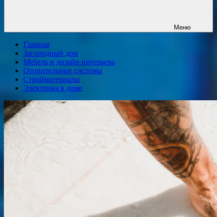
Меню
Главная
Загородный дом
Мебель и дизайн интерьера
Отопительные системы
Стройматериалы
Электрика в доме