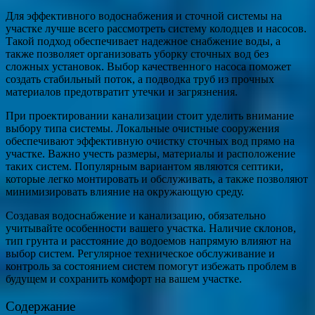
Для эффективного водоснабжения и сточной системы на
участке лучше всего рассмотреть систему колодцев и насосов.
Такой подход обеспечивает надежное снабжение воды, а
также позволяет организовать уборку сточных вод без
сложных установок. Выбор качественного насоса поможет
создать стабильный поток, а подводка труб из прочных
материалов предотвратит утечки и загрязнения.
При проектировании канализации стоит уделить внимание
выбору типа системы. Локальные очистные сооружения
обеспечивают эффективную очистку сточных вод прямо на
участке. Важно учесть размеры, материалы и расположение
таких систем. Популярным вариантом являются септики,
которые легко монтировать и обслуживать, а также позволяют
минимизировать влияние на окружающую среду.
Создавая водоснабжение и канализацию, обязательно
учитывайте особенности вашего участка. Наличие склонов,
тип грунта и расстояние до водоемов напрямую влияют на
выбор систем. Регулярное техническое обслуживание и
контроль за состоянием систем помогут избежать проблем в
будущем и сохранить комфорт на вашем участке.
Содержание