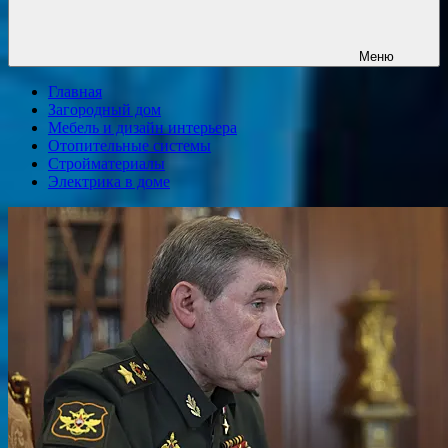
Меню
Главная
Загородный дом
Мебель и дизайн интерьера
Отопительные системы
Стройматериалы
Электрика в доме