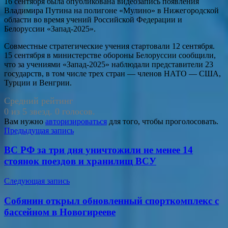
16 сентября была опубликована видеозапись появления
Владимира Путина на полигоне «Мулино» в Нижегородской
области во время учений Российской Федерации и
Белоруссии «Запад-2025».
Совместные стратегические учения стартовали 12 сентября.
15 сентября в министерстве обороны Белоруссии сообщили,
что за учениями «Запад-2025» наблюдали представители 23
государств, в том числе трех стран — членов НАТО — США,
Турции и Венгрии.
Средний рейтинг
0 из 5 звезд. 0 голосов.
Вам нужно
авторизироваться
для того, чтобы проголосовать.
Навигация
Предыдущая запись
по
ВС РФ за три дня уничтожили не менее 14
записям
стоянок поездов и хранилищ ВСУ
Следующая запись
Собянин открыл обновленный спорткомплекс с
бассейном в Новогирееве