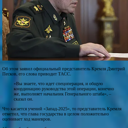
Об этом заявил официальный представитель Кремля Дмитрий
Песков, его слова приводит ТАСС.
«Вы знаете, что идет спецоперация, и общую
координацию руководства этой операции, конечно
же, выполняет начальник Генерального штаба», –
сказал он.
Что касается учений «Запад-2025», то представитель Кремля
отметил, что глава государства в целом положительно
оценивает ход маневров.