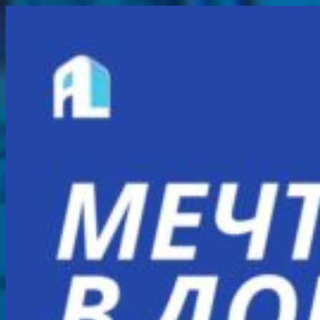
Перейти
к
содержимому