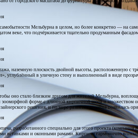
совано от городского масштаба до фурнитуры для шкафов, создав
 самобытности Мельбурна в целом, но более конкретно — на сам
дцатом веке, что подчёркивается тщательно продуманным фасад
тажа, наземную плоскость двойной высоты, расположенную с трё
л», углублённый в уличную стену и выполненный в виде прозрач
тобы оно стало близким другом для жителей Мельбурна, воплощ
 зооморфной форме с длинной кирпичной шеей и множеством ог
изайнерского решения, и по мере развития дизайна появилась о
ча, разработанного специально для этого проекта (компания Kra
ми вставками и оконными рамами. Кирпичи гармонично вписываю