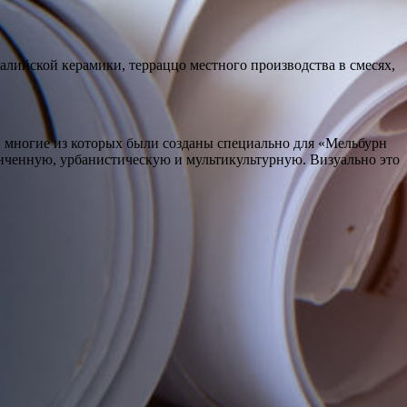
алийской керамики, терраццо местного производства в смесях,
, многие из которых были созданы специально для «Мельбурн
онченную, урбанистическую и мультикультурную. Визуально это