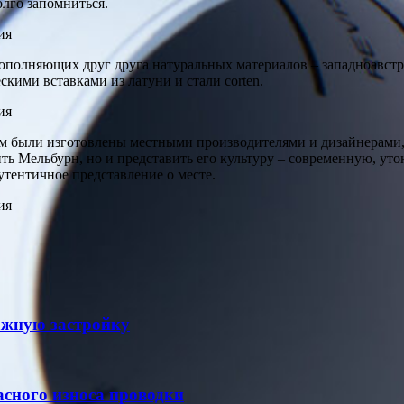
лго запомниться.
дополняющих друг друга натуральных материалов – западноавстр
кими вставками из латуни и стали corten.
ном были изготовлены местными производителями и дизайнерами
ь Мельбурн, но и представить его культуру – современную, ут
аутентичное представление о месте.
ажную застройку
асного износа проводки