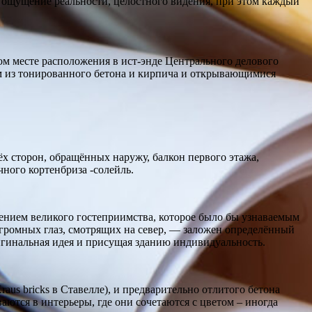
ая ощущение реальности, целостного видения, при этом каждый
ом месте расположения в ист-энде Центрального делового
ом из тонированного бетона и кирпича и открывающимися
х сторон, обращённых наружу, балкон первого этажа,
ного кортенбриза -солейль.
ением великого гостеприимства, которое было бы узнаваемым
ромных глаз, смотрящих на север, — заложен определённый
ригинальная идея и присущая зданию индивидуальность.
us bricks в Ставелле), и предварительно отлитого бетона
тся в интерьеры, где они сочетаются с цветом – иногда