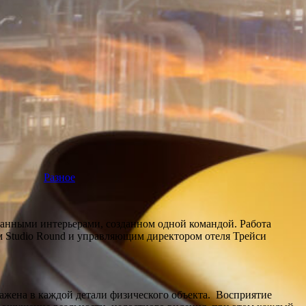
Разное
ванными интерьерами, созданном одной командой. Работа
м Studio Round и управляющим директором отеля Трейси
ыражена в каждой детали физического объекта. Восприятие