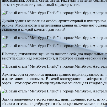
пространства, объёма, света, цвета, текстуры и деталей согла
элемент усиливает уникальный характер места.
Дизайн здания основан на особой архитектурной и культурной
района. Массивность и детализация здания напоминают о два
ставнями в каждой комнате для гостей.
Шестнадцатиэтажное здание включает в себя два подвальных э
выступающий над Рассел-стрит, и трехуровневый «верхний узе
Архитекторы стремились придать зданию индивидуальность, ч
и даже запоминающимся. В самой конструкции — абстрактной
образ. Этот образ стал концептуальной основой для каждого д
Здание выполнено в естественных, приглушённых тонах из кирпи
тёплого оттенка, подчёркнутого тёмно-красными металлически