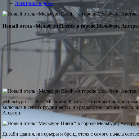
Электрика в доме
Новый отель «Мельбурн Плейс» в городе Мельбурн, Австра
«Мельбурн Плейс» (Melbourne Place) — это новый независимы
включала в себя сотрудничество по разработке гостиничного 
Атертон.
Дизайн здания, интерьеры и бренд отеля с самого начала соотв