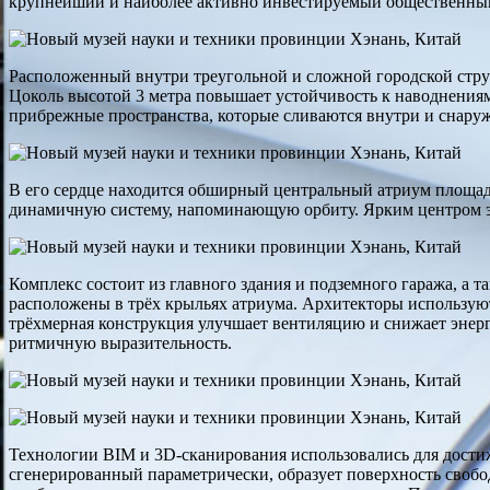
крупнейший и наиболее активно инвестируемый общественный 
Расположенный внутри треугольной и сложной городской струк
Цоколь высотой 3 метра повышает устойчивость к наводнениям
прибрежные пространства, которые сливаются внутри и снару
В его сердце находится обширный центральный атриум площад
динамичную систему, напоминающую орбиту. Ярким центром эт
Комплекс состоит из главного здания и подземного гаража, а 
расположены в трёх крыльях атриума. Архитекторы использую
трёхмерная конструкция улучшает вентиляцию и снижает энер
ритмичную выразительность.
Технологии BIM и 3D-сканирования использовались для дост
сгенерированный параметрически, образует поверхность сво