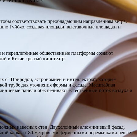
 и техники в Китае.
чтобы соответствовать преобладающим направлениям ветра.
ашню Гуйбяо, создавая площади, выставочные площадки и
ge и переплетённые общественные платформы создают
ий в Китае крытый кинотеатр.
ных с "Природой, астрономией и интеллектом", которые
кой трубе для уточнения формы и фасада. Масштабная
юминиевые панели обеспечивают естественный поток воздуха и
сложных навесных стен. Двухслойный алюминиевый фасад,
льной каркас с 80-метровыми ферменными перемычками решает