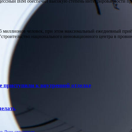
цессный BIM обеспечил высокую степень интегрированности про
,5 миллионов человек, при этом максимальный ежедневный приём
"строительство национального инновационного центра в прови
е приступили к внутренней отделке
делать
ко Дню строителя