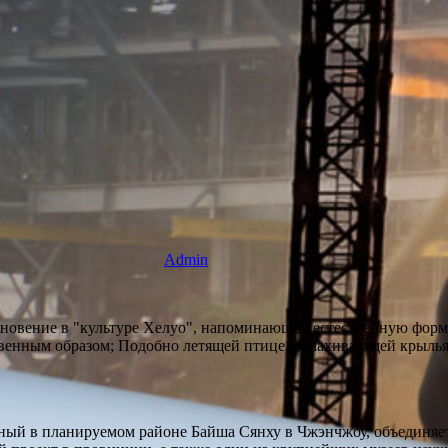
Admin
новение в "культуре Хелуо", напоминающей естественную форму
твенным образом; Подобно летящей птице, взмахивающей крылья
ый в планируемом районе Байша Сянху в Чжэнчжоу, объединяет 