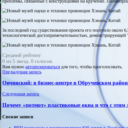
проблемы, связанные с конструкциями на кручение. Полнопро
За последний год существования проекта его посетило около 6
технологической достопримечательностью, демонстрирующей 
Средний рейтинг
0 из 5 звезд. 0 голосов.
Вам нужно
авторизироваться
для того, чтобы проголосовать.
Навигация
Предыдущая запись
по
Овчинский: в бизнес-центре в Обручевском район
записям
Следующая запись
Почему «потеют» пластиковые окна и что с этим 
Свежие записи
РПЦ рассказала о восстановлении 830 домов в Донбассе 