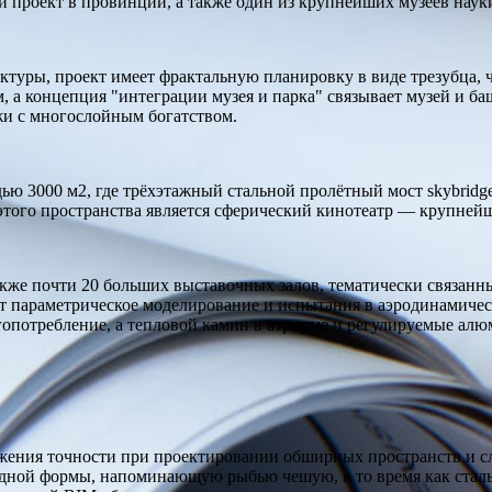
проект в провинции, а также один из крупнейших музеев науки
туры, проект имеет фрактальную планировку в виде трезубца, 
, а концепция "интеграции музея и парка" связывает музей и б
жи с многослойным богатством.
ью 3000 м2, где трёхэтажный стальной пролётный мост skybrid
ого пространства является сферический кинотеатр — крупнейш
также почти 20 больших выставочных залов, тематически связан
т параметрическое моделирование и испытания в аэродинамичес
гопотребление, а тепловой камин в атриуме и регулируемые ал
ижения точности при проектировании обширных пространств и 
бодной формы, напоминающую рыбью чешую, в то время как ста