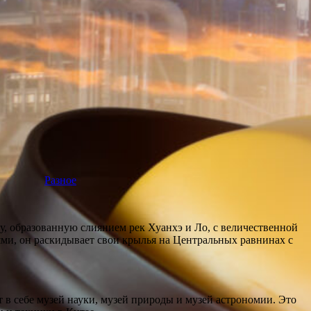
Разное
, образованную слиянием рек Хуанхэ и Ло, с величественной
ми, он раскидывает свои крылья на Центральных равнинах с
в себе музей науки, музей природы и музей астрономии. Это