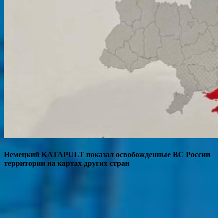
Немецкий KATAPULT показал освобожденные ВС России
территории на картах других стран