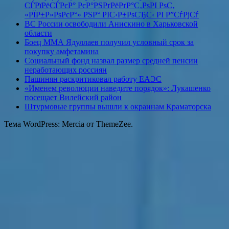
СЃРїРёСЃРєР° РєР°РЅРґРёРґР°С‚РѕРІ РѕС‚
«РЇР±Р»РѕРєР°» РЅР° РІС‹Р±РѕСЂС‹ РІ Р”СѓРјСѓ
ВС России освободили Анискино в Харьковской
области
Боец ММА Ядуллаев получил условный срок за
покупку амфетамина
Социальный фонд назвал размер средней пенсии
неработающих россиян
Пашинян раскритиковал работу ЕАЭС
«Именем революции наведите порядок»: Лукашенко
посещает Вилейский район
Штурмовые группы вышли к окраинам Краматорска
Тема WordPress: Mercia от ThemeZee.