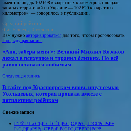
имеют площадь 102 698 квадратных километров, площадь
занятых территорий на Украине — 102 629 квадратных
километров», — говорилось в публикации.
Средний рейтинг
0 из 5 звезд. 0 голосов.
Вам нужно
авторизироваться
для того, чтобы проголосовать.
Навигация
Предыдущая запись
по
«Аня, забери меня!»: Великий Михаил Козаков
записям
лежал в психушке и тиранил близких. Но всё
равно оставался любимым
Следующая запись
В тайге под Красноярском вновь ищут семью
Усольцевых, которая пропала вместе с
пятилетним ребёнком
Свежие записи
Р’РЎ Р Р¤ СЂР°СЃСЃРјРѕС‚СЂРёС‚ РёСЃРє РѕР±
РѕС‚РјРµРЅРµ СЂРµРіРёСЃС‚СЂР°С†РёРё