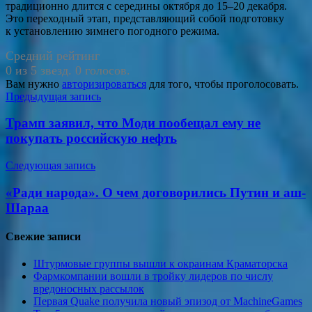
традиционно длится с середины октября до 15–20 декабря.
Это переходный этап, представляющий собой подготовку
к установлению зимнего погодного режима.
Средний рейтинг
0 из 5 звезд. 0 голосов.
Вам нужно
авторизироваться
для того, чтобы проголосовать.
Навигация
Предыдущая запись
по
Трамп заявил, что Моди пообещал ему не
записям
покупать российскую нефть
Следующая запись
«Ради народа». О чем договорились Путин и аш-
Шараа
Свежие записи
Штурмовые группы вышли к окраинам Краматорска
Фармкомпании вошли в тройку лидеров по числу
вредоносных рассылок
Первая Quake получила новый эпизод от MachineGames