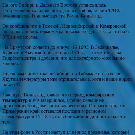
На юге Сибири и Дальнего Востока установилась
экстремально холодная погода для октября, заявил
ТАСС
руководитель Гидрометцентра Роман Вильфанд.
Он сообщил, что в Томской, Новосибирской и Кемеровской
областях столбик термометра показывает до -12°C, а это на 6-
8°C ниже нормы.
«В Иркутской области до минус -15-16°C. В Забайкалье,
Бурятии в Амурской области до -15°C», — отметил глава
Гидрометцентра и добавил, что для октября это «необычно
холодно».
По словам синоптика, в Сибири, на Таймыре и на севере
Якутии температуры тоже отрицательные, хотя и выше нормы
на 4-6°C.
Накануне Вильфанд заявил, что период
комфортных
температур
в РФ завершился, а тепло больше не
прогнозируется даже в южных регионах. Он рассказал, что
Приморский край оставался последним регионом
с температурой 15–18°C, но в ближайшие дни похолодает и
там.
На этом фоне в России наступил период предзимья, который